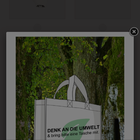
695005201
38892001
HALSTUCH WEISS
SCHWERE 5 PANEL
BAUMWOLL KAPPE
€ 5,90
€ 5,90