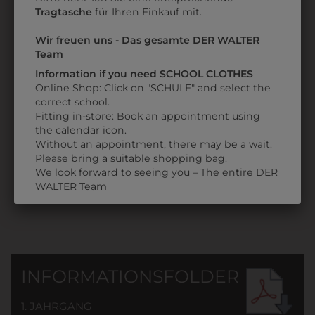
Tragtasche
für Ihren Einkauf mit.
Wir freuen uns - Das gesamte DER WALTER
Team
Information if you need SCHOOL CLOTHES
696005101
3898054
Online Shop: Click on "SCHULE" and select the
BAUMWOLL-
TEXTILMARKER 1,0
correct school.
LATZSCHÜRZE
MM
Fitting in-store: Book an appointment using
the calendar icon.
€ 15,90
€ 2,90
Without an appointment, there may be a wait.
Please bring a suitable shopping bag.
We look forward to seeing you – The entire DER
WALTER Team
INFORMATIONSFOLDER
1. JAHRGANG