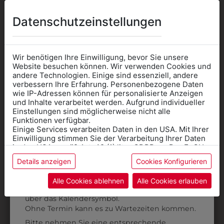
Datenschutzeinstellungen
Wir benötigen Ihre Einwilligung, bevor Sie unsere
31805PIELA001
3QUARTERM13
Website besuchen können. Wir verwenden Cookies und
andere Technologien. Einige sind essenziell, andere
PANTOFFEL PIEL-A
SOCKEN 3ER PACK
verbessern Ihre Erfahrung. Personenbezogene Daten
wie IP-Adressen können für personalisierte Anzeigen
€ 40,90
€ 9,90
Informationen wenn Sie
und Inhalte verarbeitet werden. Aufgrund individueller
Einstellungen sind möglicherweise nicht alle
Kleidung
Funktionen verfügbar.
Einige Services verarbeiten Daten in den USA. Mit Ihrer
für die SCHULE
Einwilligung stimmen Sie der Verarbeitung Ihrer Daten
benötigen
in den USA gemäß Art. 49 (1) lit. a GDPR zu. Der EuGH
stuft die USA als Land mit unzureichendem Datenschutz
Details anzeigen
Cookies Konfigurieren
Online Shop
: Klick auf SCHULE in der
ein, und es besteht das Risiko, dass US-Behörden
Daten ohne Klagemöglichkeit für Europäer überwachen.
Kategorie und die richtige Schule auswählen.
Alle Cookies ablehnen
Alle Cookies erlauben
Anprobe
Vorort im Geschäft:
Termin buchen
Weitere Informationen finden sie in unserer
über das Kalendersymbol.
Datenschutzerklärung
bzw. im
Impressum
Ohne Termin kann es zu Wartezeiten kommen.
Bitte nehmen Sie eine entsprechende