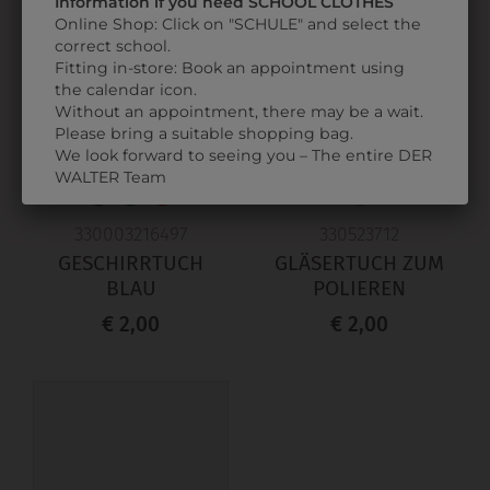
Information if you need SCHOOL CLOTHES
Online Shop: Click on "SCHULE" and select the
correct school.
Fitting in-store: Book an appointment using
the calendar icon.
Without an appointment, there may be a wait.
Please bring a suitable shopping bag.
We look forward to seeing you – The entire DER
WALTER Team
330003216497
330523712
GESCHIRRTUCH
GLÄSERTUCH ZUM
BLAU
POLIEREN
€ 2,00
€ 2,00