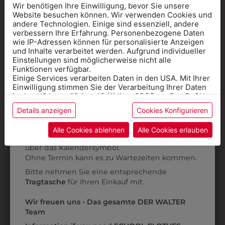
Wir benötigen Ihre Einwilligung, bevor Sie unsere
Website besuchen können. Wir verwenden Cookies und
andere Technologien. Einige sind essenziell, andere
verbessern Ihre Erfahrung. Personenbezogene Daten
wie IP-Adressen können für personalisierte Anzeigen
Informationen wenn Sie
und Inhalte verarbeitet werden. Aufgrund individueller
Einstellungen sind möglicherweise nicht alle
Kleidung
Funktionen verfügbar.
Einige Services verarbeiten Daten in den USA. Mit Ihrer
für die SCHULE
Einwilligung stimmen Sie der Verarbeitung Ihrer Daten
benötigen
in den USA gemäß Art. 49 (1) lit. a GDPR zu. Der EuGH
stuft die USA als Land mit unzureichendem Datenschutz
Details anzeigen
Cookies Konfigurieren
Online Shop
: Klick auf SCHULE in der
ein, und es besteht das Risiko, dass US-Behörden
3QUARTERM13
31805PIELA001
Daten ohne Klagemöglichkeit für Europäer überwachen.
Kategorie und die richtige Schule auswählen.
SOCKEN 3ER PACK
PANTOFFEL PIEL-A
Alle Cookies ablehnen
Alle Cookies erlauben
Anprobe
Vorort im Geschäft:
Termin buchen
Weitere Informationen finden sie in unserer
€ 9,90
€ 40,90
über das Kalendersymbol.
Datenschutzerklärung
bzw. im
Impressum
Ohne Termin kann es zu Wartezeiten kommen.
Bitte nehmen Sie eine entsprechende
Tragtasche
für Ihren Einkauf mit.
Wir freuen uns - Das gesamte DER WALTER
Team