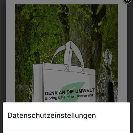
36155670
6HSW75170000
6 PANEL FALTBARE
SCHÜRZE 75 GRIFFIN
KAPPE
€ 14,90
€ 7,90
Datenschutzeinstellungen