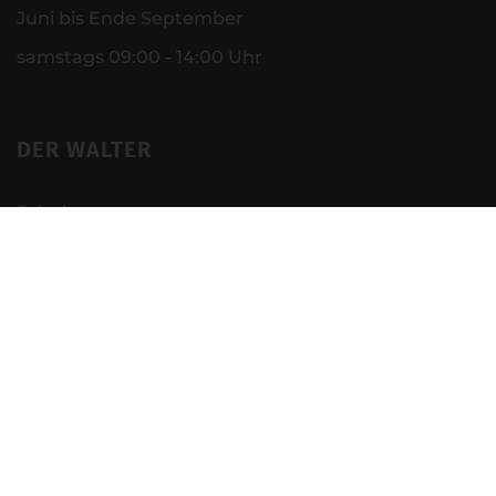
Juni bis Ende September
samstags 09:00 - 14:00 Uhr
DER WALTER
Schuhe
Worker
Medical
Business & Service
Küche
Basics
Schule
Mehr