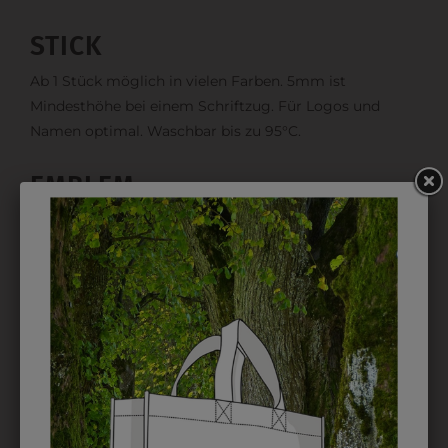
STICK
Ab 1 Stück möglich in vielen Farben. 5mm ist
Mindesthöhe bei einem Schriftzug. Für Logos und
Namen optimal. Waschbar bis zu 95°C.
EMBLEM
Kann gestickt oder bedruckt werden. Sehr vielseitig
einsetzbar und beim Sticken wieder ab 1 Stück
möglich.
DRUCK
Perfekt für große Logos und für kleine Details, jedoch
kostet jede Farbe extra und ist erst ab 12 Stück
möglich. Waschbar bis zu 60°C.