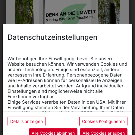
DAS KÖNNTE IHNEN
Datenschutzeinstellungen
AUCH GEFALLEN
Wir benötigen Ihre Einwilligung, bevor Sie unsere
Website besuchen können. Wir verwenden Cookies und
andere Technologien. Einige sind essenziell, andere
verbessern Ihre Erfahrung. Personenbezogene Daten
wie IP-Adressen können für personalisierte Anzeigen
Informationen wenn Sie
und Inhalte verarbeitet werden. Aufgrund individueller
Einstellungen sind möglicherweise nicht alle
Kleidung
Funktionen verfügbar.
Einige Services verarbeiten Daten in den USA. Mit Ihrer
für die SCHULE
Einwilligung stimmen Sie der Verarbeitung Ihrer Daten
benötigen
in den USA gemäß Art. 49 (1) lit. a GDPR zu. Der EuGH
stuft die USA als Land mit unzureichendem Datenschutz
Details anzeigen
Cookies Konfigurieren
Online Shop
: Klick auf SCHULE in der
ein, und es besteht das Risiko, dass US-Behörden
Daten ohne Klagemöglichkeit für Europäer überwachen.
Kategorie und die richtige Schule auswählen.
Alle Cookies ablehnen
Alle Cookies erlauben