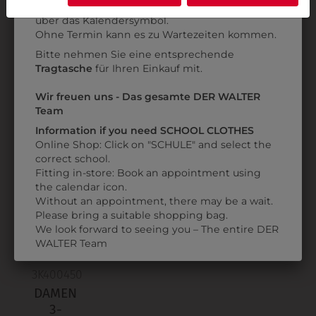
Anprobe
Vorort im Geschäft:
Termin buchen
Weitere Informationen finden sie in unserer
über das Kalendersymbol.
Datenschutzerklärung
bzw. im
Impressum
31259501620
312595020
Ohne Termin kann es zu Wartezeiten kommen.
DAMEN
DAMEN
Bitte nehmen Sie eine entsprechende
BUNDJACKE
BUNDJACKE
Tragtasche
für Ihren Einkauf mit.
ANDREA
ANDREA
Wir freuen uns - Das gesamte DER WALTER
€ 109,90
€ 109,90
Team
Information if you need SCHOOL CLOTHES
ZULETZT ANGESEHEN
Online Shop: Click on "SCHULE" and select the
correct school.
Fitting in-store: Book an appointment using
the calendar icon.
Without an appointment, there may be a wait.
Please bring a suitable shopping bag.
We look forward to seeing you – The entire DER
WALTER Team
3K400450
DAMEN
3-