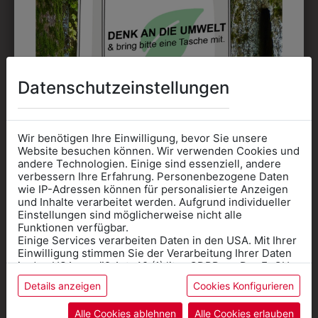
DAS KÖNNTE IHNEN
Datenschutzeinstellungen
AUCH GEFALLEN
Wir benötigen Ihre Einwilligung, bevor Sie unsere
Website besuchen können. Wir verwenden Cookies und
andere Technologien. Einige sind essenziell, andere
verbessern Ihre Erfahrung. Personenbezogene Daten
wie IP-Adressen können für personalisierte Anzeigen
Informationen wenn Sie
und Inhalte verarbeitet werden. Aufgrund individueller
Einstellungen sind möglicherweise nicht alle
Kleidung
Funktionen verfügbar.
Einige Services verarbeiten Daten in den USA. Mit Ihrer
für die SCHULE
Einwilligung stimmen Sie der Verarbeitung Ihrer Daten
benötigen
in den USA gemäß Art. 49 (1) lit. a GDPR zu. Der EuGH
stuft die USA als Land mit unzureichendem Datenschutz
Details anzeigen
Cookies Konfigurieren
Online Shop
: Klick auf SCHULE in der
ein, und es besteht das Risiko, dass US-Behörden
Daten ohne Klagemöglichkeit für Europäer überwachen.
Kategorie und die richtige Schule auswählen.
Alle Cookies ablehnen
Alle Cookies erlauben