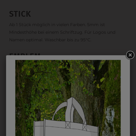
STICK
Ab 1 Stück möglich in vielen Farben. 5mm ist
Mindesthöhe bei einem Schriftzug. Für Logos und
Namen optimal. Waschbar bis zu 95°C.
EMBLEM
Kann gestickt oder bedruckt werden. Sehr vielseitig
einsetzbar und beim Sticken wieder ab 1 Stück
möglich.
DRUCK
Perfekt für große Logos und für kleine Details, jedoch
kostet jede Farbe extra und ist erst ab 12 Stück
möglich. Waschbar bis zu 60°C.