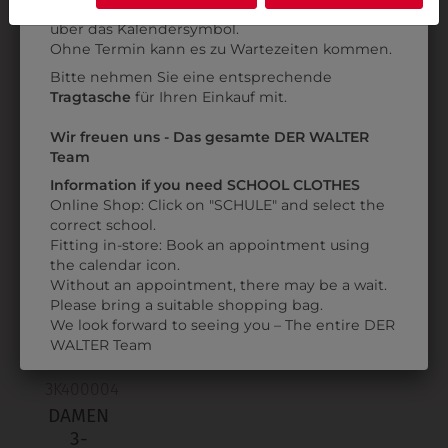
Anprobe
Vorort im Geschäft:
Termin buchen
Weitere Informationen finden sie in unserer
über das Kalendersymbol.
Datenschutzerklärung
bzw. im
Impressum
31259501620
312595020
Ohne Termin kann es zu Wartezeiten kommen.
DAMEN
DAMEN
Bitte nehmen Sie eine entsprechende
BUNDJACKE
BUNDJACKE
Tragtasche
für Ihren Einkauf mit.
ANDREA
ANDREA
Wir freuen uns - Das gesamte DER WALTER
€ 109,90
€ 109,90
Team
Information if you need SCHOOL CLOTHES
ZULETZT ANGESEHEN
Online Shop: Click on "SCHULE" and select the
correct school.
Fitting in-store: Book an appointment using
the calendar icon.
Without an appointment, there may be a wait.
Please bring a suitable shopping bag.
We look forward to seeing you – The entire DER
WALTER Team
3K400004
DAMEN
3-