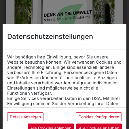
Perfekt für große Logos und für kleine Details, jedoch
kostet jede Farbe extra und ist erst ab 12 Stück
möglich. Waschbar bis zu 60°C.
Datenschutzeinstellungen
DAS KÖNNTE IHNEN
Wir benötigen Ihre Einwilligung, bevor Sie unsere
Website besuchen können. Wir verwenden Cookies und
andere Technologien. Einige sind essenziell, andere
AUCH GEFALLEN
verbessern Ihre Erfahrung. Personenbezogene Daten
wie IP-Adressen können für personalisierte Anzeigen
Informationen wenn Sie
und Inhalte verarbeitet werden. Aufgrund individueller
Einstellungen sind möglicherweise nicht alle
Kleidung
Funktionen verfügbar.
Einige Services verarbeiten Daten in den USA. Mit Ihrer
für die SCHULE
Einwilligung stimmen Sie der Verarbeitung Ihrer Daten
benötigen
in den USA gemäß Art. 49 (1) lit. a GDPR zu. Der EuGH
stuft die USA als Land mit unzureichendem Datenschutz
Details anzeigen
Cookies Konfigurieren
Online Shop
: Klick auf SCHULE in der
ein, und es besteht das Risiko, dass US-Behörden
Daten ohne Klagemöglichkeit für Europäer überwachen.
Kategorie und die richtige Schule auswählen.
Alle Cookies ablehnen
Alle Cookies erlauben