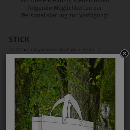
Für diese Kleidung stehen Ihnen
folgende Möglichkeiten zur
Personalisierung zur Verfügung:
STICK
Ab 1 Stück möglich in vielen Farben. 5mm ist
Mindesthöhe bei einem Schriftzug. Für Logos und
Namen optimal. Waschbar bis zu 95°C.
EMBLEM
Kann gestickt oder bedruckt werden. Sehr vielseitig
einsetzbar und beim Sticken wieder ab 1 Stück
möglich.
DRUCK