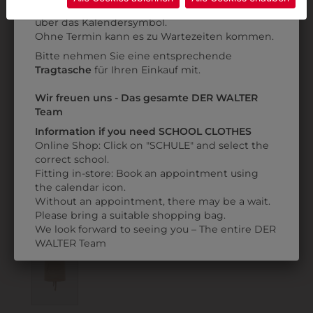
Anprobe
Vorort im Geschäft:
Termin buchen
Weitere Informationen finden sie in unserer
über das Kalendersymbol.
Datenschutzerklärung
bzw. im
Impressum
Ohne Termin kann es zu Wartezeiten kommen.
Bitte nehmen Sie eine entsprechende
Tragtasche
für Ihren Einkauf mit.
30281
696K80W37780
Wir freuen uns - Das gesamte DER WALTER
SERVIERSCHÜRZE
LATZSCHÜRZE
S
Team
OLD FASHION
€ 39,90
Information if you need SCHOOL CLOTHES
Online Shop: Click on "SCHULE" and select the
€ 20,90
correct school.
Fitting in-store: Book an appointment using
the calendar icon.
ZULETZT ANGESEHEN
Without an appointment, there may be a wait.
Please bring a suitable shopping bag.
We look forward to seeing you – The entire DER
WALTER Team