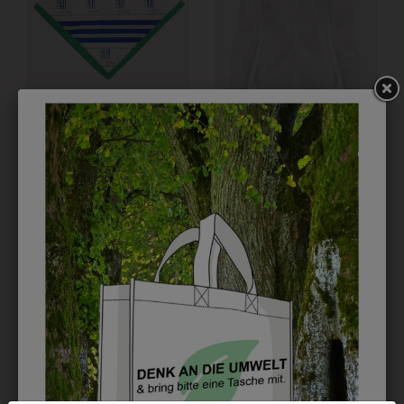
1BTUCH1
6DBW2004255
TUCH MIT
DAMENBLUSE
SCHULLOGO
CLASSIC
€ 23,90
€ 46,90