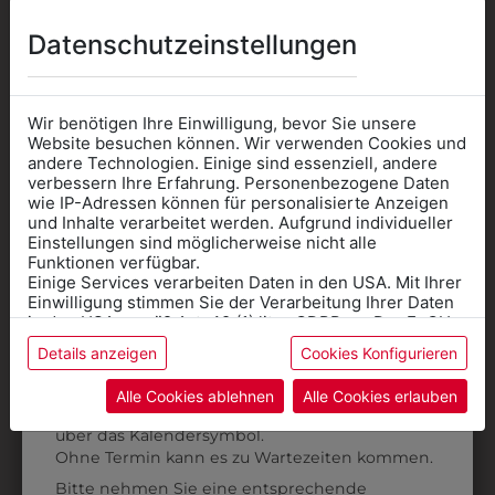
Datenschutzeinstellungen
Wir benötigen Ihre Einwilligung, bevor Sie unsere
Website besuchen können. Wir verwenden Cookies und
andere Technologien. Einige sind essenziell, andere
verbessern Ihre Erfahrung. Personenbezogene Daten
wie IP-Adressen können für personalisierte Anzeigen
Informationen wenn Sie
und Inhalte verarbeitet werden. Aufgrund individueller
6DBW2034255
6DBW2024255
Einstellungen sind möglicherweise nicht alle
Kleidung
Funktionen verfügbar.
DAMENBLUSE
DAMENBLUSE
Einige Services verarbeiten Daten in den USA. Mit Ihrer
für die SCHULE
CLASSIC
CLASSIC ÜBERLÄNGE
Einwilligung stimmen Sie der Verarbeitung Ihrer Daten
KURZGESTELLT
benötigen
in den USA gemäß Art. 49 (1) lit. a GDPR zu. Der EuGH
€ 46,90
stuft die USA als Land mit unzureichendem Datenschutz
€ 46,90
Details anzeigen
Cookies Konfigurieren
Online Shop
: Klick auf SCHULE in der
ein, und es besteht das Risiko, dass US-Behörden
Daten ohne Klagemöglichkeit für Europäer überwachen.
Kategorie und die richtige Schule auswählen.
Alle Cookies ablehnen
Alle Cookies erlauben
Anprobe
Vorort im Geschäft:
Termin buchen
Weitere Informationen finden sie in unserer
über das Kalendersymbol.
Datenschutzerklärung
bzw. im
Impressum
Ohne Termin kann es zu Wartezeiten kommen.
Bitte nehmen Sie eine entsprechende