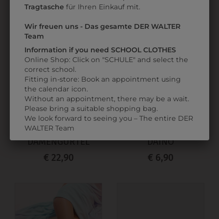
Tragtasche
für Ihren Einkauf mit.
Wir freuen uns - Das gesamte DER WALTER
Team
Information if you need SCHOOL CLOTHES
Online Shop: Click on "SCHULE" and select the
correct school.
Fitting in-store: Book an appointment using
the calendar icon.
Without an appointment, there may be a wait.
Please bring a suitable shopping bag.
3413025SCHW
38050
We look forward to seeing you – The entire DER
WALTER Team
KLASSISCHER
STRUMPFHOSE SLIM
DAMENGÜRTEL
DAINO
€ 22,90
€ 6,90