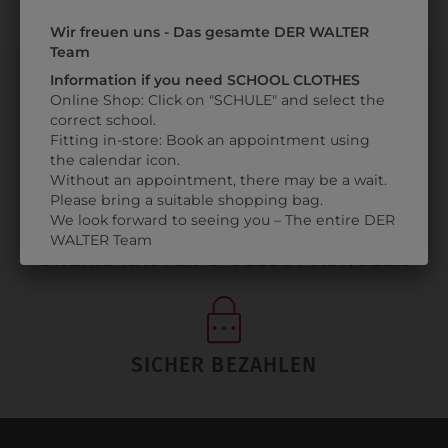
Wir freuen uns - Das gesamte DER WALTER
Team
Information if you need SCHOOL CLOTHES
Online Shop: Click on "SCHULE" and select the
correct school.
Fitting in-store: Book an appointment using
PERSÖNLICHER SERVICE
the calendar icon.
Without an appointment, there may be a wait.
Please bring a suitable shopping bag.
We look forward to seeing you – The entire DER
WALTER Team
ONLINE KAUFEN & SELBST ABHOLEN
SICHER BEZAHLEN