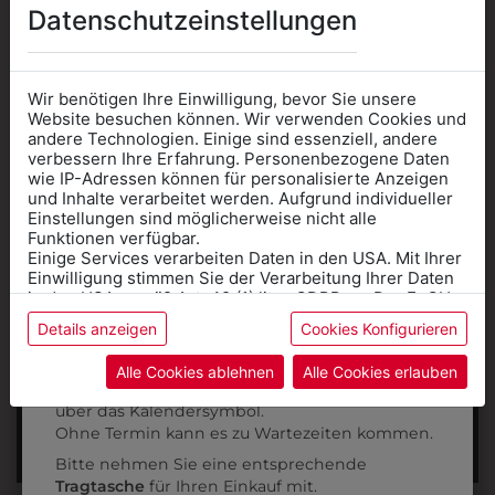
Datenschutzeinstellungen
INFORMATIONSFOLDER
FÜR DEN 1. JAHRGANG
Wir benötigen Ihre Einwilligung, bevor Sie unsere
Website besuchen können. Wir verwenden Cookies und
andere Technologien. Einige sind essenziell, andere
verbessern Ihre Erfahrung. Personenbezogene Daten
wie IP-Adressen können für personalisierte Anzeigen
Informationen wenn Sie
und Inhalte verarbeitet werden. Aufgrund individueller
INFORMATIONSFOLDER
Einstellungen sind möglicherweise nicht alle
Kleidung
Funktionen verfügbar.
Einige Services verarbeiten Daten in den USA. Mit Ihrer
für die SCHULE
FÜR DIE FW 2. KLASSE
Einwilligung stimmen Sie der Verarbeitung Ihrer Daten
benötigen
in den USA gemäß Art. 49 (1) lit. a GDPR zu. Der EuGH
stuft die USA als Land mit unzureichendem Datenschutz
Details anzeigen
Cookies Konfigurieren
Online Shop
: Klick auf SCHULE in der
ein, und es besteht das Risiko, dass US-Behörden
Daten ohne Klagemöglichkeit für Europäer überwachen.
Kategorie und die richtige Schule auswählen.
Alle Cookies ablehnen
Alle Cookies erlauben
Anprobe
Vorort im Geschäft:
Termin buchen
INFORMATIONSFOLDER
Weitere Informationen finden sie in unserer
über das Kalendersymbol.
Datenschutzerklärung
bzw. im
Impressum
Ohne Termin kann es zu Wartezeiten kommen.
FÜR DEN 3. JAHRGANG
Bitte nehmen Sie eine entsprechende
Tragtasche
für Ihren Einkauf mit.