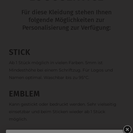
Für diese Kleidung stehen Ihnen
folgende Möglichkeiten zur
Personalisierung zur Verfügung:
STICK
Ab 1 Stück möglich in vielen Farben. 5mm ist
Mindesthöhe bei einem Schriftzug. Für Logos und
Namen optimal. Waschbar bis zu 95°C.
EMBLEM
Kann gestickt oder bedruckt werden. Sehr vielseitig
einsetzbar und beim Sticken wieder ab 1 Stück
möglich.