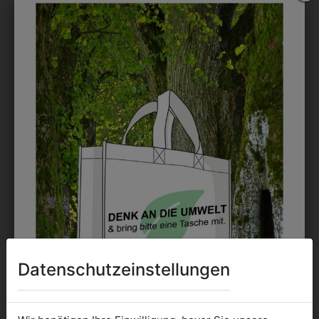
DRUCK
Perfekt für große Logos und für kleine Details, jedoch
kostet jede Farbe extra und ist erst ab 12 Stück
möglich. Waschbar bis zu 60°C.
DAS KÖNNTE IHNEN
AUCH GEFALLEN
Datenschutzeinstellungen