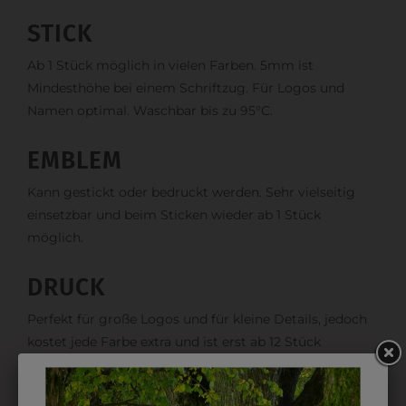
STICK
Ab 1 Stück möglich in vielen Farben. 5mm ist
Mindesthöhe bei einem Schriftzug. Für Logos und
Namen optimal. Waschbar bis zu 95°C.
EMBLEM
Kann gestickt oder bedruckt werden. Sehr vielseitig
einsetzbar und beim Sticken wieder ab 1 Stück
möglich.
DRUCK
Perfekt für große Logos und für kleine Details, jedoch
kostet jede Farbe extra und ist erst ab 12 Stück
möglich. Waschbar bis zu 60°C.