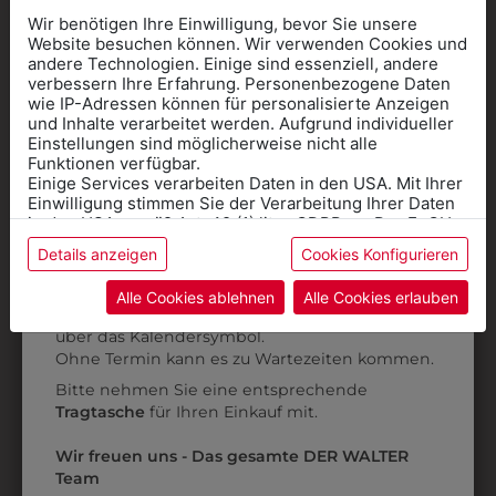
Wir benötigen Ihre Einwilligung, bevor Sie unsere
Website besuchen können. Wir verwenden Cookies und
andere Technologien. Einige sind essenziell, andere
verbessern Ihre Erfahrung. Personenbezogene Daten
wie IP-Adressen können für personalisierte Anzeigen
Informationen wenn Sie
und Inhalte verarbeitet werden. Aufgrund individueller
Einstellungen sind möglicherweise nicht alle
Kleidung
Funktionen verfügbar.
Einige Services verarbeiten Daten in den USA. Mit Ihrer
für die SCHULE
Einwilligung stimmen Sie der Verarbeitung Ihrer Daten
benötigen
in den USA gemäß Art. 49 (1) lit. a GDPR zu. Der EuGH
stuft die USA als Land mit unzureichendem Datenschutz
Details anzeigen
Cookies Konfigurieren
308781001
308838001
Online Shop
: Klick auf SCHULE in der
ein, und es besteht das Risiko, dass US-Behörden
Daten ohne Klagemöglichkeit für Europäer überwachen.
Kategorie und die richtige Schule auswählen.
DAMENHOSE
DAMENHOSE 7/8
Alle Cookies ablehnen
Alle Cookies erlauben
Anprobe
Vorort im Geschäft:
Termin buchen
€ 79,90
€ 56,90
Weitere Informationen finden sie in unserer
über das Kalendersymbol.
Datenschutzerklärung
bzw. im
Impressum
Ohne Termin kann es zu Wartezeiten kommen.
Bitte nehmen Sie eine entsprechende
Tragtasche
für Ihren Einkauf mit.
ZULETZT ANGESEHEN
Wir freuen uns - Das gesamte DER WALTER
Team