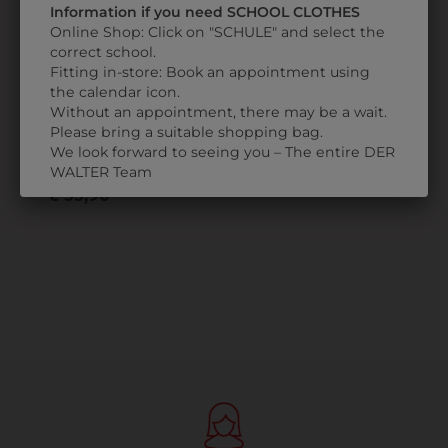
Information if you need SCHOOL CLOTHES
Online Shop: Click on "SCHULE" and select the
correct school.
Fitting in-store: Book an appointment using
the calendar icon.
2164155821
Without an appointment, there may be a wait.
Please bring a suitable shopping bag.
UNISEXHOSE
We look forward to seeing you – The entire DER
CARGO
WALTER Team
€ 55,90