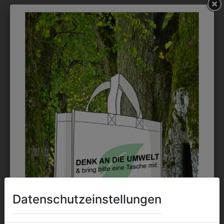
möglich.
DRUCK
Perfekt für große Logos und für kleine Details, jedoch
kostet jede Farbe extra und ist erst ab 12 Stück
möglich. Waschbar bis zu 60°C.
DAS KÖNNTE IHNEN
AUCH GEFALLEN
Datenschutzeinstellungen