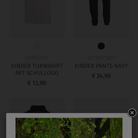
0ISKSHIRT
30210275801
KINDER TURNSHIRT
KINDER PANTS NAVY
MIT SCHULLOGO
€ 24,90
€ 13,90