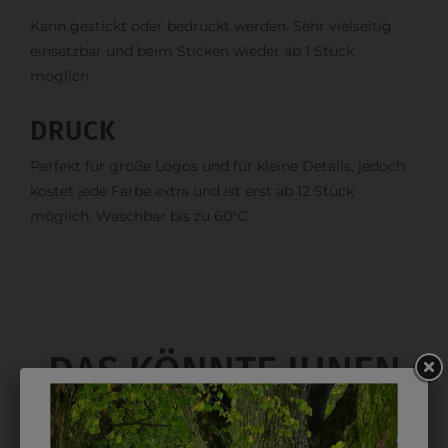
Kann gestickt oder bedruckt werden. Sehr vielseitig
einsetzbar und beim Sticken wieder ab 1 Stück
möglich.
DRUCK
Perfekt für große Logos und für kleine Details, jedoch
kostet jede Farbe extra und ist erst ab 12 Stück
möglich. Waschbar bis zu 60°C.
DAS KÖNNTE IHNEN
AUCH GEFALLEN