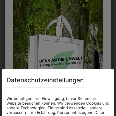
9DJW30BL01
9DJW30UBL01
Datenschutzeinstellungen
DAMENJACKE 2-
DAMENJACKE 2-
KNOPF
KNOPF
ÜBERLÄNGE
€ 159,90
Wir benötigen Ihre Einwilligung, bevor Sie unsere
€ 159,90
Website besuchen können. Wir verwenden Cookies und
andere Technologien. Einige sind essenziell, andere
verbessern Ihre Erfahrung. Personenbezogene Daten