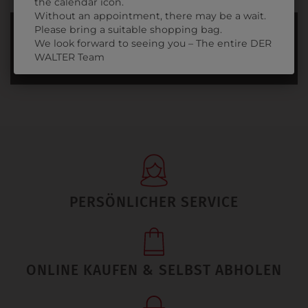
the calendar icon.
Without an appointment, there may be a wait.
Please bring a suitable shopping bag.
INFORMATIONSFOLDER
We look forward to seeing you – The entire DER
WALTER Team
FÜR DAS GYMNASIUM
PERSÖNLICHER SERVICE
ONLINE KAUFEN & SELBST ABHOLEN