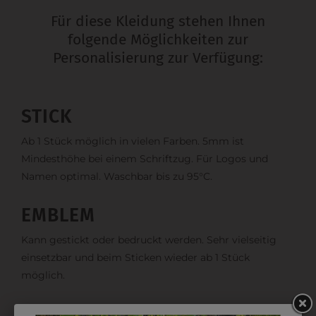
Für diese Kleidung stehen Ihnen
folgende Möglichkeiten zur
Personalisierung zur Verfügung:
STICK
Ab 1 Stück möglich in vielen Farben. 5mm ist
Mindesthöhe bei einem Schriftzug. Für Logos und
Namen optimal. Waschbar bis zu 95°C.
EMBLEM
Kann gestickt oder bedruckt werden. Sehr vielseitig
einsetzbar und beim Sticken wieder ab 1 Stück
möglich.
DRUCK