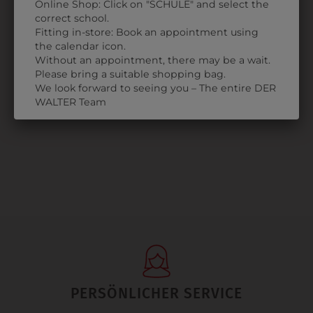
Online Shop: Click on "SCHULE" and select the
correct school.
Fitting in-store: Book an appointment using
33H142EV
the calendar icon.
SICHERHEITSSCHUH
Without an appointment, there may be a wait.
Please bring a suitable shopping bag.
FIJI S3L
We look forward to seeing you – The entire DER
€ 139,90
WALTER Team
PERSÖNLICHER SERVICE