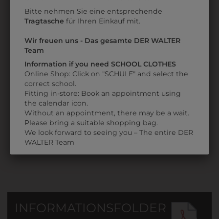
Bitte nehmen Sie eine entsprechende
Tragtasche
für Ihren Einkauf mit.
Wir freuen uns - Das gesamte DER WALTER
Team
Information if you need SCHOOL CLOTHES
3413030SCHW
Online Shop: Click on "SCHULE" and select the
KLASSISCHER
correct school.
LEDERGÜRTEL
Fitting in-store: Book an appointment using
the calendar icon.
€ 22,90
Without an appointment, there may be a wait.
Please bring a suitable shopping bag.
We look forward to seeing you – The entire DER
WALTER Team
INFORMATIONSFOLDER