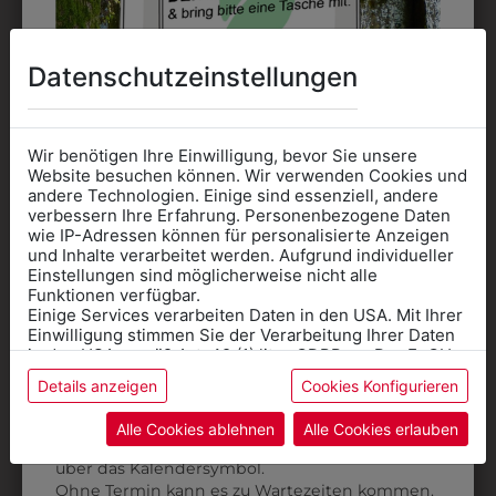
Datenschutzeinstellungen
Wir benötigen Ihre Einwilligung, bevor Sie unsere
Website besuchen können. Wir verwenden Cookies und
3QUARTERM96
332302
andere Technologien. Einige sind essenziell, andere
SOCKEN 3ER PACK
SNEAKER FREESTYLE
verbessern Ihre Erfahrung. Personenbezogene Daten
wie IP-Adressen können für personalisierte Anzeigen
€ 9,90
€ 49,90
Informationen wenn Sie
und Inhalte verarbeitet werden. Aufgrund individueller
Einstellungen sind möglicherweise nicht alle
Kleidung
Funktionen verfügbar.
Einige Services verarbeiten Daten in den USA. Mit Ihrer
für die SCHULE
Einwilligung stimmen Sie der Verarbeitung Ihrer Daten
benötigen
in den USA gemäß Art. 49 (1) lit. a GDPR zu. Der EuGH
stuft die USA als Land mit unzureichendem Datenschutz
Details anzeigen
Cookies Konfigurieren
Online Shop
: Klick auf SCHULE in der
ein, und es besteht das Risiko, dass US-Behörden
Daten ohne Klagemöglichkeit für Europäer überwachen.
Kategorie und die richtige Schule auswählen.
Alle Cookies ablehnen
Alle Cookies erlauben
Anprobe
Vorort im Geschäft:
Termin buchen
Weitere Informationen finden sie in unserer
über das Kalendersymbol.
Datenschutzerklärung
bzw. im
Impressum
Ohne Termin kann es zu Wartezeiten kommen.