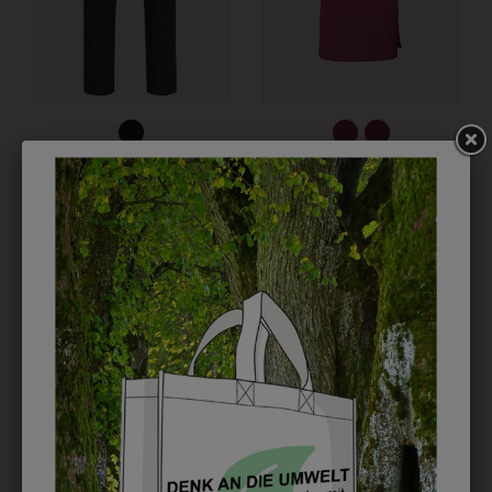
313182700010
1CHNBSW6001
HERREN-HOSE 5
BISTROSCHÜRZE 60
POCKET RF
CM MIT SCHULLOGO
€ 72,90
€ 30,90