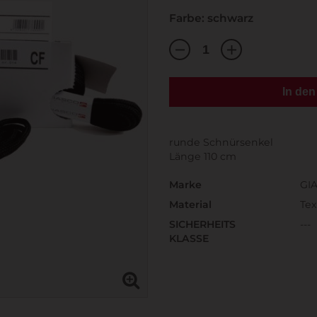
Farbe: schwarz
In de
runde Schnürsenkel
Länge 110 cm
Marke
GI
Material
Te
SICHERHEITS
---
KLASSE