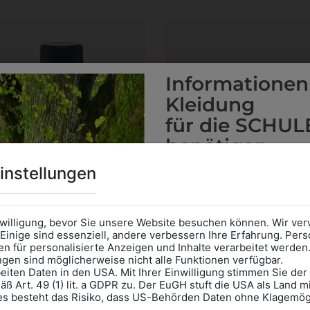
Informationen
Kleidung
für die SCHUL
benötigen
Online Shop
: Klick auf SCHU
instellungen
Kategorie und die richtige 
Anprobe
Vorort im Geschäft
das Kalendersymbol.
nwilligung, bevor Sie unsere Website besuchen können. Wir v
Ohne Termin kann es zu Wa
Einige sind essenziell, andere verbessern Ihre Erfahrung. P
n für personalisierte Anzeigen und Inhalte verarbeitet werden
Bitte nehmen Sie eine ent
ungen sind möglicherweise nicht alle Funktionen verfügbar.
für Ihren Einkauf mit.
eiten Daten in den USA. Mit Ihrer Einwilligung stimmen Sie der
310140101000
374110000000
ß Art. 49 (1) lit. a GDPR zu. Der EuGH stuft die USA als Land 
MPRÄGNIERSPRAY ANTI
MINI PUTZSCHWAM
Wir freuen uns - Das gesa
es besteht das Risiko, dass US-Behörden Daten ohne Klagemögl
RAIN