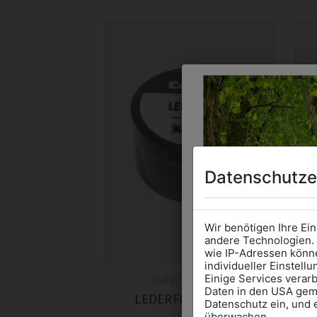
Datenschutze
Wir benötigen Ihre Ei
andere Technologien. 
wie IP-Adressen könne
individueller Einstell
Einige Services verarb
360970010000
Daten in den USA gemä
LEDERFETT 200ML
I
Datenschutz ein, und 
überwachen.