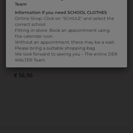
Team
Information if you need SCHOOL CLOTHES
Online Shop: Click on "SCHULE" and select the
correct school.
Fitting in-store: Book an appointment using
the calendar icon.
Without an appointment, there may be a wait.
3EVASOFT309
Please bring a suitable shopping bag.
PANTOFFEL
We look forward to seeing you – The entire DER
EVA
WALTER Team
SOFT
€ 56,90