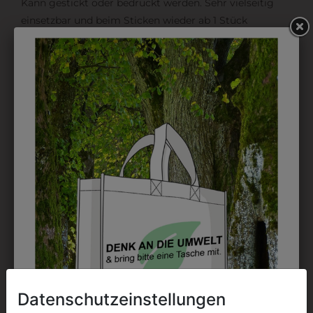
Kann gestickt oder bedruckt werden. Sehr vielseitig
einsetzbar und beim Sticken wieder ab 1 Stück
möglich.
DRUCK
Perfekt für große Logos und für kleine Details, jedoch
kostet jede Farbe extra und ist erst ab 12 Stück
möglich. Waschbar bis zu 60°C.
DAS KÖNNTE IHNEN
AUCH GEFALLEN
Datenschutzeinstellungen