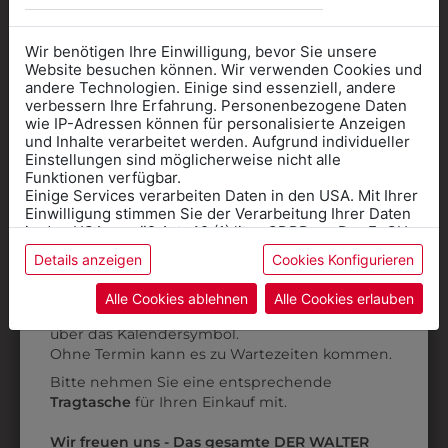
Wir benötigen Ihre Einwilligung, bevor Sie unsere
Website besuchen können. Wir verwenden Cookies und
andere Technologien. Einige sind essenziell, andere
verbessern Ihre Erfahrung. Personenbezogene Daten
wie IP-Adressen können für personalisierte Anzeigen
Informationen wenn Sie
und Inhalte verarbeitet werden. Aufgrund individueller
Einstellungen sind möglicherweise nicht alle
Kleidung
Funktionen verfügbar.
Einige Services verarbeiten Daten in den USA. Mit Ihrer
für die SCHULE
Einwilligung stimmen Sie der Verarbeitung Ihrer Daten
benötigen
in den USA gemäß Art. 49 (1) lit. a GDPR zu. Der EuGH
stuft die USA als Land mit unzureichendem Datenschutz
Details anzeigen
Cookies Konfigurieren
Online Shop
: Klick auf SCHULE in der
ein, und es besteht das Risiko, dass US-Behörden
315010111
315010112
Daten ohne Klagemöglichkeit für Europäer überwachen.
Kategorie und die richtige Schule auswählen.
PANTOFFEL SAN
PANTOFFEL SAN
Alle Cookies ablehnen
Alle Cookies erlauben
Anprobe
Vorort im Geschäft:
Termin buchen
DUTY
DUTY
Weitere Informationen finden sie in unserer
über das Kalendersymbol.
Datenschutzerklärung
bzw. im
Impressum
€ 105,90
€ 105,90
Ohne Termin kann es zu Wartezeiten kommen.
Bitte nehmen Sie eine entsprechende
Tragtasche
für Ihren Einkauf mit.
ZULETZT ANGESEHEN
Wir freuen uns - Das gesamte DER WALTER