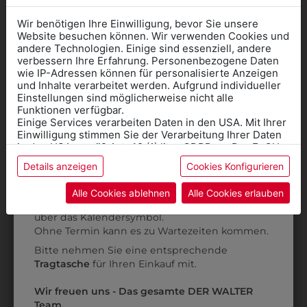
Wir benötigen Ihre Einwilligung, bevor Sie unsere
Website besuchen können. Wir verwenden Cookies und
andere Technologien. Einige sind essenziell, andere
verbessern Ihre Erfahrung. Personenbezogene Daten
wie IP-Adressen können für personalisierte Anzeigen
Informationen wenn Sie
und Inhalte verarbeitet werden. Aufgrund individueller
Einstellungen sind möglicherweise nicht alle
Kleidung
Funktionen verfügbar.
Einige Services verarbeiten Daten in den USA. Mit Ihrer
für die SCHULE
Einwilligung stimmen Sie der Verarbeitung Ihrer Daten
benötigen
in den USA gemäß Art. 49 (1) lit. a GDPR zu. Der EuGH
stuft die USA als Land mit unzureichendem Datenschutz
9AKRW04B01
0AMJW30BL01
Details anzeigen
Cookies Konfigurieren
Online Shop
: Klick auf SCHULE in der
ein, und es besteht das Risiko, dass US-Behörden
KINDERFALTENROCK
MÄDCHENJACKE
Daten ohne Klagemöglichkeit für Europäer überwachen.
Kategorie und die richtige Schule auswählen.
Alle Cookies ablehnen
Alle Cookies erlauben
DUNKELBLAU
MIT SCHULLOGO
Anprobe
Vorort im Geschäft:
Termin buchen
Weitere Informationen finden sie in unserer
€ 72,90
€ 159,90
über das Kalendersymbol.
Datenschutzerklärung
bzw. im
Impressum
Ohne Termin kann es zu Wartezeiten kommen.
Bitte nehmen Sie eine entsprechende
ZULETZT ANGESEHEN
Tragtasche
für Ihren Einkauf mit.
Wir freuen uns - Das gesamte DER WALTER
Team