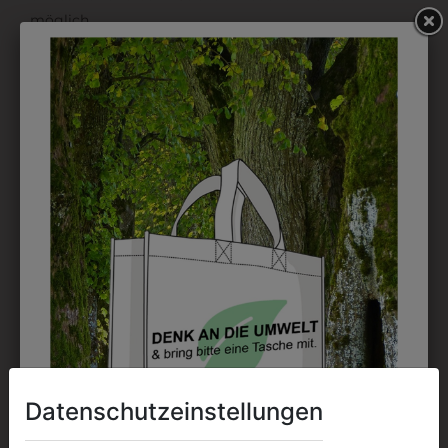
möglich.
DRUCK
Perfekt für große Logos und für kleine Details, jedoch
kostet jede Farbe extra und ist erst ab 12 Stück
möglich. Waschbar bis zu 60°C.
DAS KÖNNTE IHNEN
AUCH GEFALLEN
Datenschutzeinstellungen