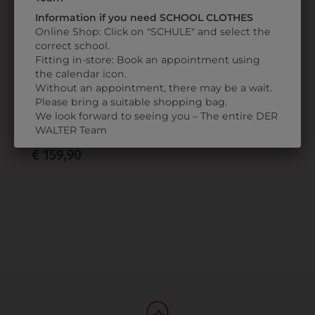
Information if you need SCHOOL CLOTHES
Online Shop: Click on "SCHULE" and select the
correct school.
Fitting in-store: Book an appointment using
the calendar icon.
0AMJW30BL01
Without an appointment, there may be a wait.
MÄDCHENJACKE
Please bring a suitable shopping bag.
MIT
We look forward to seeing you – The entire DER
SCHULLOGO
WALTER Team
€ 159,90