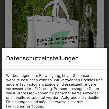
6HSW453910
31805PIELA002
SCHÜRZE 45 CHERRY
PANTOFFEL PIEL-A
€ 12,90
€ 40,90
Datenschutzeinstellungen
Wir benötigen Ihre Einwilligung, bevor Sie unsere
Website besuchen können. Wir verwenden Cookies und
andere Technologien. Einige sind essenziell, andere
verbessern Ihre Erfahrung. Personenbezogene Daten
wie IP-Adressen können für personalisierte Anzeigen
Informationen wenn Sie
und Inhalte verarbeitet werden. Aufgrund individueller
Einstellungen sind möglicherweise nicht alle
Kleidung
Funktionen verfügbar.