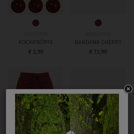
361000076
6BAND3910
KOCHKNÖPFE
BANDANA CHERRY
€ 3,90
€ 13,90