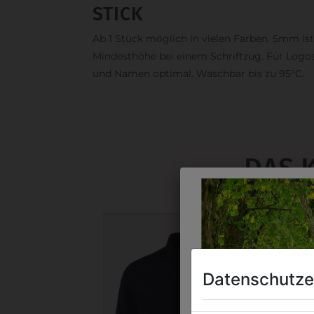
STICK
Ab 1 Stück möglich in vielen Farben. 5mm ist
Mindesthöhe bei einem Schriftzug. Für Logo
und Namen optimal. Waschbar bis zu 95°C.
DAS 
Datenschutze