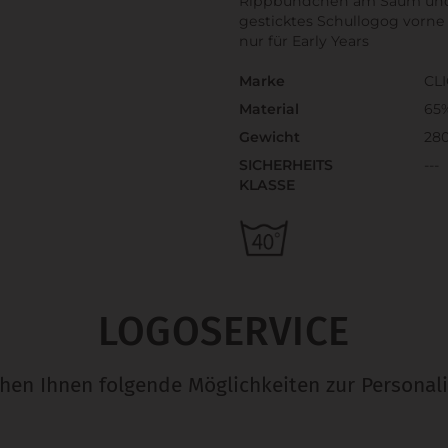
Rippbündchen am Saum un
gesticktes Schullogog vorne 
nur für Early Years
Marke
CL
Material
65
Gewicht
28
SICHERHEITS
---
KLASSE
LOGOSERVICE
ehen Ihnen folgende Möglichkeiten zur Personali