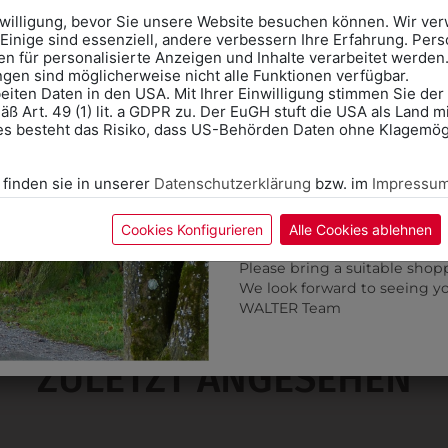
das Kalendersymbol.
nwilligung, bevor Sie unsere Website besuchen können. Wir v
Ohne Termin kann es zu Wa
Einige sind essenziell, andere verbessern Ihre Erfahrung. P
n für personalisierte Anzeigen und Inhalte verarbeitet werden
Bitte nehmen Sie eine ent
ungen sind möglicherweise nicht alle Funktionen verfügbar.
für Ihren Einkauf mit.
eiten Daten in den USA. Mit Ihrer Einwilligung stimmen Sie der
ß Art. 49 (1) lit. a GDPR zu. Der EuGH stuft die USA als Land 
Wir freuen uns - Das gesa
es besteht das Risiko, dass US-Behörden Daten ohne Klagemögl
Information if you need S
Online Shop: Click on "SCHUL
 finden sie in unserer
Datenschutzerklärung
bzw. im
Impressu
correct school.
Fitting in-store: Book an ap
0ATSWEISS
0APOLOKANAVY
calendar icon.
Cookies Konfigurieren
Alle Cookies ablehnen
NDER TURNSHIRT WEISS M
KINDERPOLO KURZAR
Without an appointment, the
IT SCHULLOGO
NAVY MIT SCHULLOG
Please bring a suitable shop
We look forward to seeing y
€ 16,90
€ 22,90
WALTER Team
ZULETZT ANGESEHEN