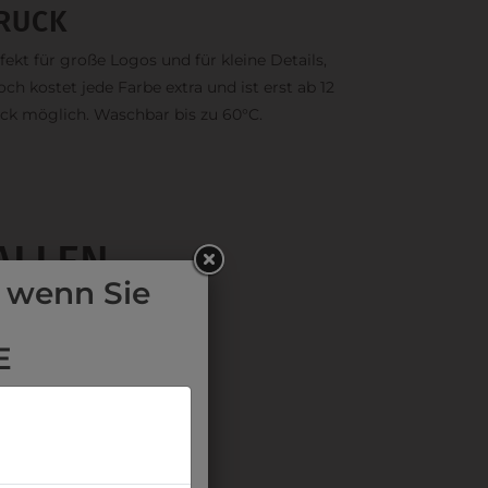
RUCK
fekt für große Logos und für kleine Details,
och kostet jede Farbe extra und ist erst ab 12
ck möglich. Waschbar bis zu 60°C.
ALLEN
 wenn Sie
E
LE in der
Schule auswählen.
:
Termin buchen
über