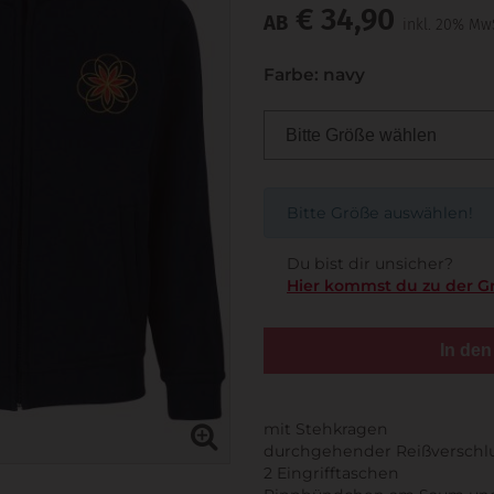
€ 34,90
AB
inkl. 20% Mw
Farbe: navy
Bitte Größe auswählen!
Du bist dir unsicher?
Hier kommst du zu der G
In de
mit Stehkragen
durchgehender Reißverschl
2 Eingrifftaschen