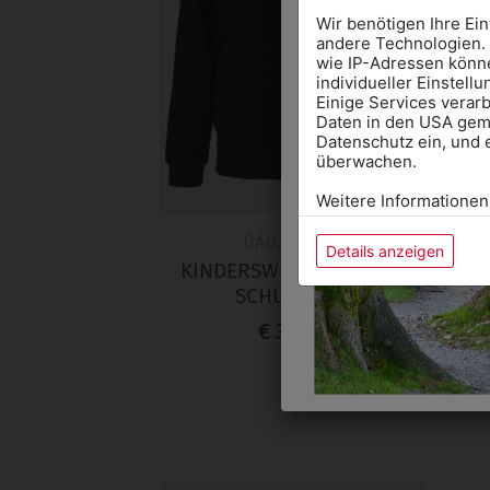
Wir benötigen Ihre Ei
andere Technologien. 
wie IP-Adressen könne
individueller Einstell
Einige Services verarb
Daten in den USA gemä
Datenschutz ein, und 
überwachen.
Weitere Informationen
0A02102801
Details anzeigen
KINDERSWEATJACKE MIT
KI
SCHULLOGO
€ 34,90