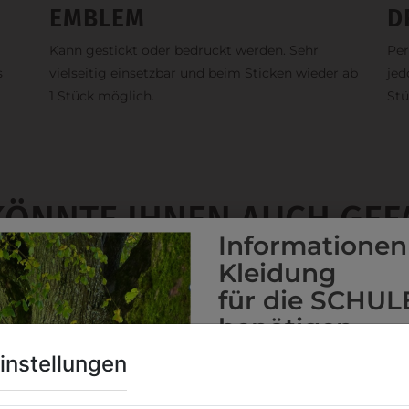
EMBLEM
D
Kann gestickt oder bedruckt werden. Sehr
Per
s
vielseitig einsetzbar und beim Sticken wieder ab
jed
1 Stück möglich.
Stü
KÖNNTE IHNEN AUCH GEF
Informationen
Kleidung
für die SCHUL
benötigen
Online Shop
: Klick auf SCHU
instellungen
Kategorie und die richtige 
Anprobe
Vorort im Geschäft