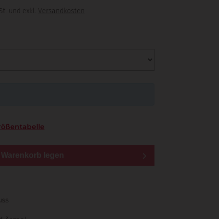
St. und exkl.
Versandkosten
rößentabelle
n Warenkorb legen
uss