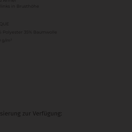
d Ärmel
links in Brusthöhe
IQUE
% Polyester 35% Baumwolle
0 g/m²
sierung zur Verfügung: