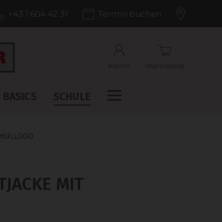
+43 1 604 42 31
Termin buchen
Konto
Warenkorb
BASICS
SCHULE
CHULLOGO
JACKE MIT