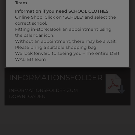
MIT
Team
LOGO
Information if you need SCHOOL CLOTHES
€ 53,90
Online Shop: Click on "SCHULE" and select the
correct school.
Fitting in-store: Book an appointment using
the calendar icon.
Without an appointment, there may be a wait.
Please bring a suitable shopping bag.
We look forward to seeing you – The entire DER
WALTER Team
INFORMATIONSFOLDER
INFORMATIONSFOLDER ZUM
DOWNLOADEN