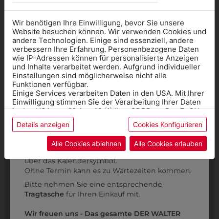
Wir benötigen Ihre Einwilligung, bevor Sie unsere
Website besuchen können. Wir verwenden Cookies und
0KKNICKI01
0KK569111101
andere Technologien. Einige sind essenziell, andere
NICKITUCH MIT
KINDERPULLOVER
verbessern Ihre Erfahrung. Personenbezogene Daten
wie IP-Adressen können für personalisierte Anzeigen
SCHULLOGO
MIT LOGO
Informationen wenn Sie
und Inhalte verarbeitet werden. Aufgrund individueller
Einstellungen sind möglicherweise nicht alle
€ 23,90
€ 53,90
Kleidung
Funktionen verfügbar.
Einige Services verarbeiten Daten in den USA. Mit Ihrer
für die SCHULE
Einwilligung stimmen Sie der Verarbeitung Ihrer Daten
ZULETZT ANGESEHEN
benötigen
in den USA gemäß Art. 49 (1) lit. a GDPR zu. Der EuGH
stuft die USA als Land mit unzureichendem Datenschutz
Details anzeigen
Cookies Konfigurieren
Online Shop
: Klick auf SCHULE in der
ein, und es besteht das Risiko, dass US-Behörden
Daten ohne Klagemöglichkeit für Europäer überwachen.
Kategorie und die richtige Schule auswählen.
Alle Cookies ablehnen
Alle Cookies erlauben
Anprobe
Vorort im Geschäft:
Termin buchen
Weitere Informationen finden sie in unserer
über das Kalendersymbol.
Datenschutzerklärung
bzw. im
Impressum
Ohne Termin kann es zu Wartezeiten kommen.
Bitte nehmen Sie eine entsprechende
Tragtasche
für Ihren Einkauf mit.
0KK569111101
KINDERPULLOVER
Wir freuen uns - Das gesamte DER WALTER