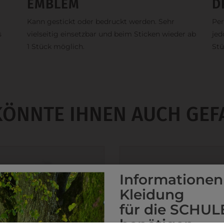
EMBLEM
D
Kann gestickt oder bedruckt werden. Sehr
Per
s
vielseitig einsetzbar und beim Sticken wieder ab
jed
1 Stück möglich.
Stü
KÖNNTE IHNEN AUCH GEF
Informationen
Kleidung
für die SCHUL