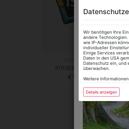
Datenschutze
Wir benötigen Ihre Ei
andere Technologien. 
wie IP-Adressen könne
individueller Einstell
Einige Services verarb
Daten in den USA gemä
0ISKEMBLEM
Datenschutz ein, und 
STICKEMBLEM ISK
überwachen.
€ 14,90
Weitere Informationen
Details anzeigen