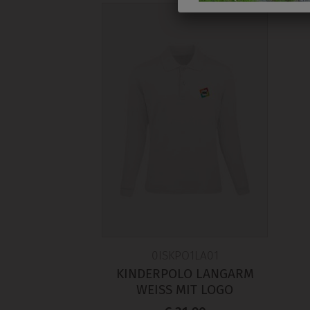
0ISKPO1LA01
KINDERPOLO LANGARM
WEISS MIT LOGO