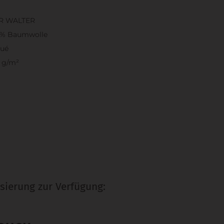
R WALTER
0% Baumwolle
qué
 g/m²
sierung zur Verfügung: