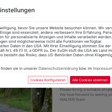
benötigen
Online Shop
: Klick auf SCHU
instellungen
Kategorie und die richtige 
Anprobe
Vorort im Geschäft
das Kalendersymbol.
nwilligung, bevor Sie unsere Website besuchen können. Wir v
Ohne Termin kann es zu Wa
Einige sind essenziell, andere verbessern Ihre Erfahrung. P
n für personalisierte Anzeigen und Inhalte verarbeitet werden
Bitte nehmen Sie eine ent
ungen sind möglicherweise nicht alle Funktionen verfügbar.
für Ihren Einkauf mit.
eiten Daten in den USA. Mit Ihrer Einwilligung stimmen Sie der
ß Art. 49 (1) lit. a GDPR zu. Der EuGH stuft die USA als Land 
0KIH01LA39110
0ISK4063801
Wir freuen uns - Das gesa
es besteht das Risiko, dass US-Behörden Daten ohne Klagemögl
KNABENHEMD
KINDER
Information if you need S
KAPUTZENSWEATJACKE 
Online Shop: Click on "SCHUL
€ 46,90
 finden sie in unserer
Datenschutzerklärung
bzw. im
Impressu
correct school.
SCHULLOGO
Fitting in-store: Book an ap
€ 41,90
calendar icon.
Cookies Konfigurieren
Alle Cookies ablehnen
Without an appointment, the
Please bring a suitable shop
ZULETZT ANGESEHEN
We look forward to seeing y
WALTER Team