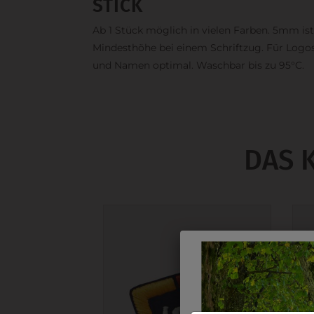
STICK
Ab 1 Stück möglich in vielen Farben. 5mm ist
Mindesthöhe bei einem Schriftzug. Für Logo
und Namen optimal. Waschbar bis zu 95°C.
DAS 