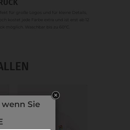
RUCK
fekt für große Logos und für kleine Details,
och kostet jede Farbe extra und ist erst ab 12
ck möglich. Waschbar bis zu 60°C.
ALLEN
 wenn Sie
E