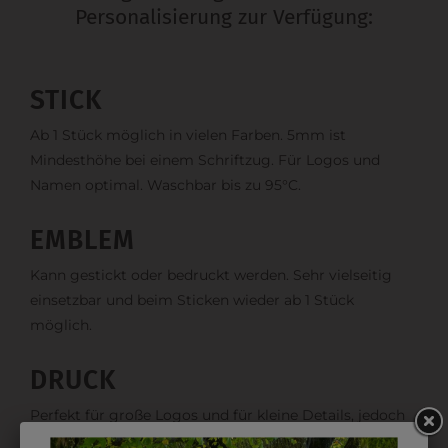
Personalisierung zur Verfügung:
STICK
Ab 1 Stück möglich in vielen Farben. 5mm ist
Mindesthöhe bei einem Schriftzug. Für Logos und
Namen optimal. Waschbar bis zu 95°C.
EMBLEM
Kann gestickt oder bedruckt werden. Sehr vielseitig
einsetzbar und beim Sticken wieder ab 1 Stück
möglich.
DRUCK
Perfekt für große Logos und für kleine Details, jedoch
kostet jede Farbe extra und ist erst ab 12 Stück