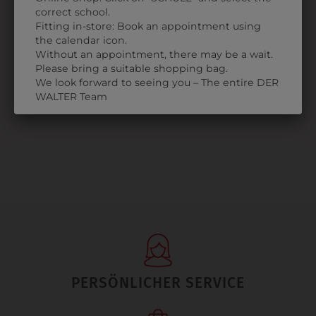
correct school.
KINDER
Fitting in-store: Book an appointment using
SPORTJACKE
the calendar icon.
MIT
Without an appointment, there may be a wait.
SCHULLOGO
Please bring a suitable shopping bag.
We look forward to seeing you – The entire DER
€ 59,90
WALTER Team
PERSÖNLICHER SERVICE