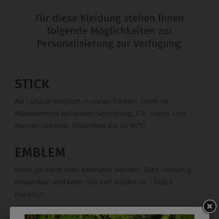
Für diese Kleidung stehen Ihnen
folgende Möglichkeiten zur
Personalisierung zur Verfügung:
STICK
Ab 1 Stück möglich in vielen Farben. 5mm ist
Mindesthöhe bei einem Schriftzug. Für Logos und
Namen optimal. Waschbar bis zu 95°C.
EMBLEM
Kann gestickt oder bedruckt werden. Sehr vielseitig
einsetzbar und beim Sticken wieder ab 1 Stück
möglich.