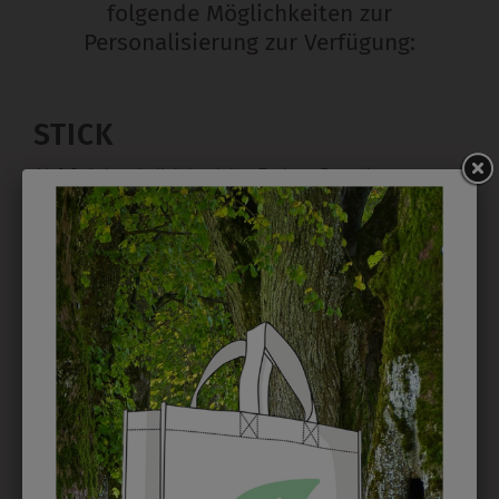
folgende Möglichkeiten zur
Personalisierung zur Verfügung:
STICK
Ab 1 Stück möglich in vielen Farben. 5mm ist
Mindesthöhe bei einem Schriftzug. Für Logos und
Namen optimal. Waschbar bis zu 95°C.
EMBLEM
Kann gestickt oder bedruckt werden. Sehr vielseitig
einsetzbar und beim Sticken wieder ab 1 Stück
möglich.
DRUCK
Perfekt für große Logos und für kleine Details, jedoch