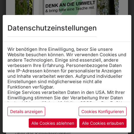
kostet jede Farbe extra und ist erst ab 12 Stück
möglich. Waschbar bis zu 60°C.
Datenschutzeinstellungen
Wir benötigen Ihre Einwilligung, bevor Sie unsere
DAS KÖNNTE IHNEN
Website besuchen können. Wir verwenden Cookies und
andere Technologien. Einige sind essenziell, andere
verbessern Ihre Erfahrung. Personenbezogene Daten
AUCH GEFALLEN
wie IP-Adressen können für personalisierte Anzeigen
Informationen wenn Sie
und Inhalte verarbeitet werden. Aufgrund individueller
Einstellungen sind möglicherweise nicht alle
Kleidung
Funktionen verfügbar.
ZULETZT ANGESEHEN
Einige Services verarbeiten Daten in den USA. Mit Ihrer
für die SCHULE
Einwilligung stimmen Sie der Verarbeitung Ihrer Daten
benötigen
in den USA gemäß Art. 49 (1) lit. a GDPR zu. Der EuGH
stuft die USA als Land mit unzureichendem Datenschutz
Details anzeigen
Cookies Konfigurieren
Online Shop
: Klick auf SCHULE in der
ein, und es besteht das Risiko, dass US-Behörden
Daten ohne Klagemöglichkeit für Europäer überwachen.
Kategorie und die richtige Schule auswählen.
Alle Cookies ablehnen
Alle Cookies erlauben
Anprobe
Vorort im Geschäft:
Termin buchen
Weitere Informationen finden sie in unserer
über das Kalendersymbol.