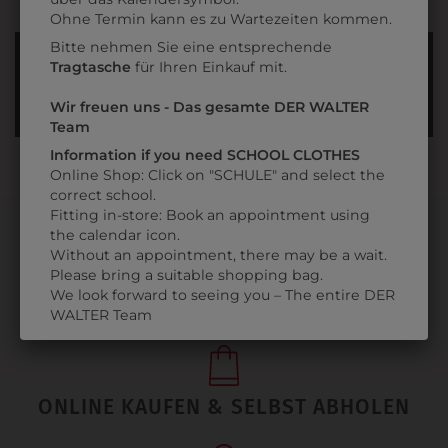
Datenschutzerklärung
bzw. im
Impressum
Ohne Termin kann es zu Wartezeiten kommen.
Bitte nehmen Sie eine entsprechende
INFORMATIONSFOLDER
Tragtasche
für Ihren Einkauf mit.
FÜR DEN 1. JAHRGANG & 1. KLASSE
Wir freuen uns - Das gesamte DER WALTER
Team
Information if you need SCHOOL CLOTHES
Online Shop: Click on "SCHULE" and select the
correct school.
Fitting in-store: Book an appointment using
the calendar icon.
Without an appointment, there may be a wait.
Please bring a suitable shopping bag.
We look forward to seeing you – The entire DER
PERSÖNLICHER SERVICE
WALTER Team
ONLINE KAUFEN & SELBST ABHOLEN