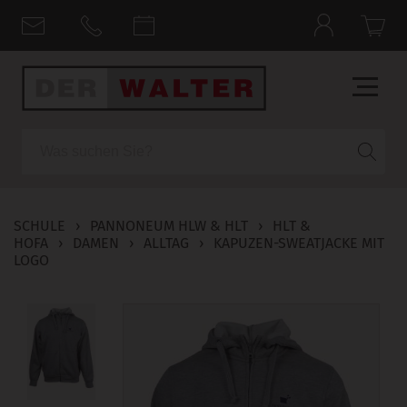
Suche
SCHULE
›
PANNONEUM HLW & HLT
›
HLT &
HOFA
›
DAMEN
›
ALLTAG
›
KAPUZEN-SWEATJACKE MIT
LOGO