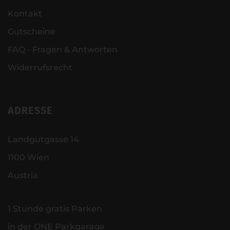
und lasst euch
Kontakt
eure Freude und
Gutscheine
Fröhlichkeit an der
Arbeit nicht
FAQ - Fragen & Antworten
nehmen. LG
Widerrufsrecht
Familie Gold
ADRESSE
Landgutgasse 14
1100 Wien
Austria
1 Stunde gratis Parken
in der ONE Parkgarage