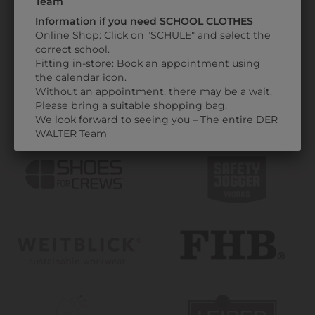
Team
Information if you need SCHOOL CLOTHES
Online Shop: Click on "SCHULE" and select the
correct school.
Individuelle Lösungen
Fitting in-store: Book an appointment using
the calendar icon.
Without an appointment, there may be a wait.
Please bring a suitable shopping bag.
We look forward to seeing you – The entire DER
WALTER Team