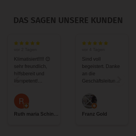
DAS SAGEN UNSERE KUNDEN
vor 2 Tagen
vor 4 Tagen
Klimatisiert!!!!! 😊
Sind voll
sehr freundlich,
begeistert. Danke
hilfsbereit und
an die
kompetent!
Geschäftsleitung.
Erfrischungsgetränke
Man fühlt sich echt
🥵👌🏻 zum
gut aufgehoben.
Abschied einen
Empfangen
saftigen 🍎 😁
wurden wir wie in
Ruth maria Schinnerl
Franz Gold
einem Hotel.
Termin vorab im
Netz gebucht.