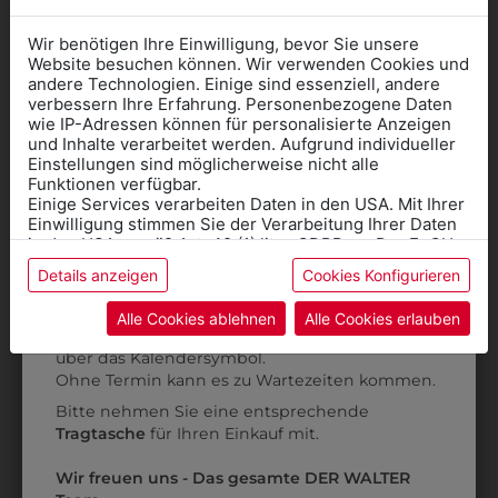
Wir benötigen Ihre Einwilligung, bevor Sie unsere
Website besuchen können. Wir verwenden Cookies und
andere Technologien. Einige sind essenziell, andere
verbessern Ihre Erfahrung. Personenbezogene Daten
wie IP-Adressen können für personalisierte Anzeigen
Informationen wenn Sie
und Inhalte verarbeitet werden. Aufgrund individueller
Einstellungen sind möglicherweise nicht alle
Kleidung
Funktionen verfügbar.
Einige Services verarbeiten Daten in den USA. Mit Ihrer
für die SCHULE
Riesige Auswahl lagernd
Einwilligung stimmen Sie der Verarbeitung Ihrer Daten
benötigen
in den USA gemäß Art. 49 (1) lit. a GDPR zu. Der EuGH
stuft die USA als Land mit unzureichendem Datenschutz
Details anzeigen
Cookies Konfigurieren
Online Shop
: Klick auf SCHULE in der
ein, und es besteht das Risiko, dass US-Behörden
Daten ohne Klagemöglichkeit für Europäer überwachen.
Kategorie und die richtige Schule auswählen.
Alle Cookies ablehnen
Alle Cookies erlauben
Anprobe
Vorort im Geschäft:
Termin buchen
Weitere Informationen finden sie in unserer
über das Kalendersymbol.
Datenschutzerklärung
bzw. im
Impressum
Ohne Termin kann es zu Wartezeiten kommen.
Bitte nehmen Sie eine entsprechende
Tragtasche
für Ihren Einkauf mit.
Wir freuen uns - Das gesamte DER WALTER