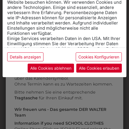
Website besuchen können. Wir verwenden Cookies und
andere Technologien. Einige sind essenziell, andere
verbessern Ihre Erfahrung. Personenbezogene Daten
wie IP-Adressen können für personalisierte Anzeigen
Informationen wenn Sie
und Inhalte verarbeitet werden. Aufgrund individueller
Einstellungen sind möglicherweise nicht alle
Kleidung
Funktionen verfügbar.
Einige Services verarbeiten Daten in den USA. Mit Ihrer
für die SCHULE
Einwilligung stimmen Sie der Verarbeitung Ihrer Daten
benötigen
315010111
315010112
in den USA gemäß Art. 49 (1) lit. a GDPR zu. Der EuGH
stuft die USA als Land mit unzureichendem Datenschutz
PANTOFFEL SAN
PANTOFFEL SAN
Details anzeigen
Cookies Konfigurieren
Online Shop
: Klick auf SCHULE in der
ein, und es besteht das Risiko, dass US-Behörden
DUTY
DUTY
Daten ohne Klagemöglichkeit für Europäer überwachen.
Kategorie und die richtige Schule auswählen.
Alle Cookies ablehnen
Alle Cookies erlauben
€ 105,90
€ 105,90
Anprobe
Vorort im Geschäft:
Termin buchen
Weitere Informationen finden sie in unserer
über das Kalendersymbol.
Datenschutzerklärung
bzw. im
Impressum
Ohne Termin kann es zu Wartezeiten kommen.
ZULETZT ANGESEHEN
Bitte nehmen Sie eine entsprechende
Tragtasche
für Ihren Einkauf mit.
Wir freuen uns - Das gesamte DER WALTER
Team
Information if you need SCHOOL CLOTHES