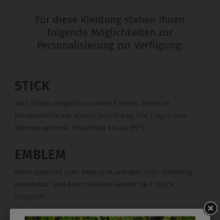
Für diese Kleidung stehen Ihnen
folgende Möglichkeiten zur
Personalisierung zur Verfügung:
STICK
Ab 1 Stück möglich in vielen Farben. 5mm ist
Mindesthöhe bei einem Schriftzug. Für Logos und
Namen optimal. Waschbar bis zu 95°C.
EMBLEM
Kann gestickt oder bedruckt werden. Sehr vielseitig
einsetzbar und beim Sticken wieder ab 1 Stück
möglich.