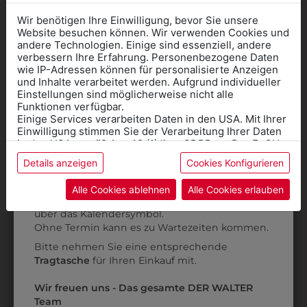
Wir benötigen Ihre Einwilligung, bevor Sie unsere
Website besuchen können. Wir verwenden Cookies und
andere Technologien. Einige sind essenziell, andere
verbessern Ihre Erfahrung. Personenbezogene Daten
wie IP-Adressen können für personalisierte Anzeigen
Informationen wenn Sie
und Inhalte verarbeitet werden. Aufgrund individueller
Einstellungen sind möglicherweise nicht alle
Kleidung
Funktionen verfügbar.
Einige Services verarbeiten Daten in den USA. Mit Ihrer
für die SCHULE
Einwilligung stimmen Sie der Verarbeitung Ihrer Daten
benötigen
in den USA gemäß Art. 49 (1) lit. a GDPR zu. Der EuGH
stuft die USA als Land mit unzureichendem Datenschutz
Details anzeigen
Cookies Konfigurieren
Online Shop
: Klick auf SCHULE in der
ein, und es besteht das Risiko, dass US-Behörden
Daten ohne Klagemöglichkeit für Europäer überwachen.
Kategorie und die richtige Schule auswählen.
3306080
2165413021
Alle Cookies ablehnen
Alle Cookies erlauben
Anprobe
Vorort im Geschäft:
Termin buchen
BERUFSSCHUH
HERRENMANTEL
Weitere Informationen finden sie in unserer
über das Kalendersymbol.
Datenschutzerklärung
bzw. im
Impressum
TIGAU
€ 44,90
Ohne Termin kann es zu Wartezeiten kommen.
€ 111,90
Bitte nehmen Sie eine entsprechende
Tragtasche
für Ihren Einkauf mit.
ZULETZT ANGESEHEN
Wir freuen uns - Das gesamte DER WALTER
Team