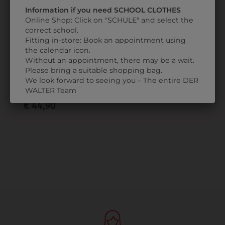
Information if you need SCHOOL CLOTHES
Online Shop: Click on "SCHULE" and select the
correct school.
Fitting in-store: Book an appointment using
the calendar icon.
Without an appointment, there may be a wait.
Please bring a suitable shopping bag.
2165413021
We look forward to seeing you – The entire DER
HERRENMANTEL
WALTER Team
€ 44,90