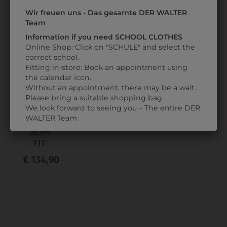
Wir freuen uns - Das gesamte DER WALTER
ZULETZT ANGESEHEN
Team
Information if you need SCHOOL CLOTHES
Online Shop: Click on "SCHULE" and select the
correct school.
Fitting in-store: Book an appointment using
the calendar icon.
Without an appointment, there may be a wait.
Please bring a suitable shopping bag.
313272820021
We look forward to seeing you – The entire DER
WALTER Team
HERRENHOSE
SLIM
FIT
€ 134,90