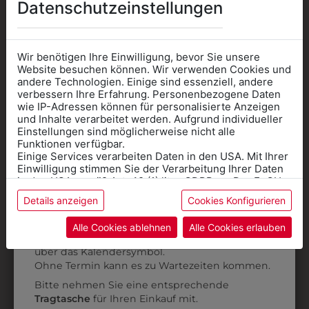
Datenschutzeinstellungen
Wir benötigen Ihre Einwilligung, bevor Sie unsere
Website besuchen können. Wir verwenden Cookies und
andere Technologien. Einige sind essenziell, andere
verbessern Ihre Erfahrung. Personenbezogene Daten
wie IP-Adressen können für personalisierte Anzeigen
Informationen wenn Sie
und Inhalte verarbeitet werden. Aufgrund individueller
Einstellungen sind möglicherweise nicht alle
Kleidung
Funktionen verfügbar.
Einige Services verarbeiten Daten in den USA. Mit Ihrer
für die SCHULE
Einwilligung stimmen Sie der Verarbeitung Ihrer Daten
benötigen
in den USA gemäß Art. 49 (1) lit. a GDPR zu. Der EuGH
stuft die USA als Land mit unzureichendem Datenschutz
Details anzeigen
Cookies Konfigurieren
Online Shop
: Klick auf SCHULE in der
ein, und es besteht das Risiko, dass US-Behörden
31325666111
31325666120
Daten ohne Klagemöglichkeit für Europäer überwachen.
Kategorie und die richtige Schule auswählen.
Alle Cookies ablehnen
Alle Cookies erlauben
HERRENHOSE
HERRENHOSE
Anprobe
Vorort im Geschäft:
Termin buchen
Weitere Informationen finden sie in unserer
KOLLEKTION:
KOLLEKTION:
über das Kalendersymbol.
Datenschutzerklärung
bzw. im
Impressum
PREMIUM
PREMIUM
Ohne Termin kann es zu Wartezeiten kommen.
€ 134,90
€ 134,90
Bitte nehmen Sie eine entsprechende
Tragtasche
für Ihren Einkauf mit.