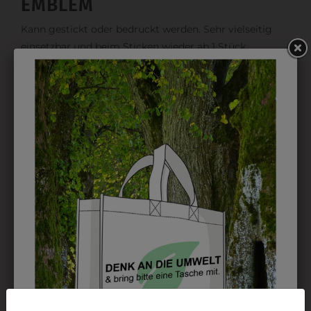
EMBLEM
Kann gestickt oder bedruckt werden. Sehr vielseitig
einsetzbar und beim Sticken wieder ab 1 Stück
möglich.
DRUCK
Perfekt für große Logos und für kleine Details, jedoch
kostet jede Farbe extra und ist erst ab 12 Stück
möglich. Waschbar bis zu 60°C.
DAS KÖNNTE IHNEN
AUCH GEFALLEN