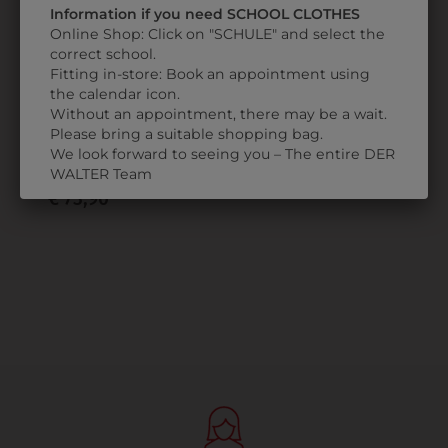
Information if you need SCHOOL CLOTHES
Online Shop: Click on "SCHULE" and select the
correct school.
Fitting in-store: Book an appointment using
9HGW0115701
the calendar icon.
Without an appointment, there may be a wait.
HERRENGILET
Please bring a suitable shopping bag.
SCHWARZ
We look forward to seeing you – The entire DER
P
WALTER Team
€ 73,90