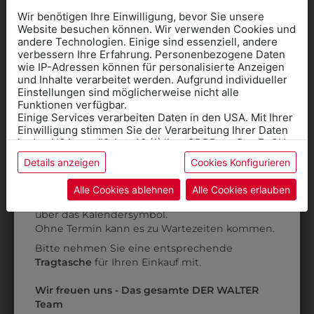
Wir benötigen Ihre Einwilligung, bevor Sie unsere
Website besuchen können. Wir verwenden Cookies und
andere Technologien. Einige sind essenziell, andere
verbessern Ihre Erfahrung. Personenbezogene Daten
wie IP-Adressen können für personalisierte Anzeigen
Informationen wenn Sie
und Inhalte verarbeitet werden. Aufgrund individueller
Einstellungen sind möglicherweise nicht alle
Kleidung
Funktionen verfügbar.
Einige Services verarbeiten Daten in den USA. Mit Ihrer
für die SCHULE
Einwilligung stimmen Sie der Verarbeitung Ihrer Daten
9HGW0115701
9HGW01U15701
benötigen
in den USA gemäß Art. 49 (1) lit. a GDPR zu. Der EuGH
HERRENGILET
HERRENGILET
stuft die USA als Land mit unzureichendem Datenschutz
Details anzeigen
Cookies Konfigurieren
SCHWARZ P
SCHWARZ P
Online Shop
: Klick auf SCHULE in der
ein, und es besteht das Risiko, dass US-Behörden
Daten ohne Klagemöglichkeit für Europäer überwachen.
Kategorie und die richtige Schule auswählen.
ÜBERLÄNGE
€ 73,90
Alle Cookies ablehnen
Alle Cookies erlauben
Anprobe
Vorort im Geschäft:
Termin buchen
Weitere Informationen finden sie in unserer
€ 73,90
über das Kalendersymbol.
Datenschutzerklärung
bzw. im
Impressum
Ohne Termin kann es zu Wartezeiten kommen.
Bitte nehmen Sie eine entsprechende
ZULETZT ANGESEHEN
Tragtasche
für Ihren Einkauf mit.
Wir freuen uns - Das gesamte DER WALTER
Team