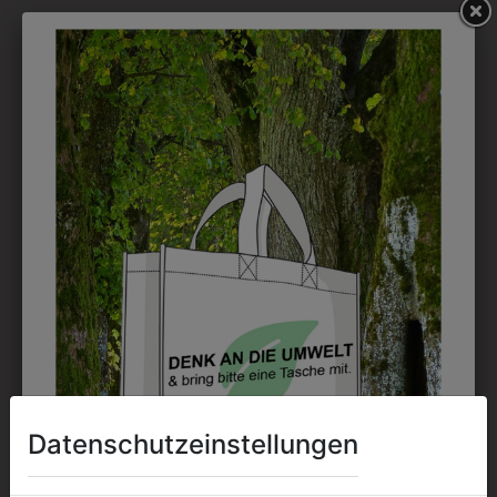
DRUCK
Perfekt für große Logos und für kleine Details, jedoch
kostet jede Farbe extra und ist erst ab 12 Stück
möglich. Waschbar bis zu 60°C.
DAS KÖNNTE IHNEN
AUCH GEFALLEN
Datenschutzeinstellungen