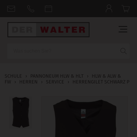
Suche
SCHULE
›
PANNONEUM HLW & HLT
›
HLW & ALW &
FW
›
HERREN
›
SERVICE
›
HERRENGILET SCHWARZ P