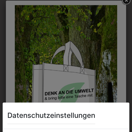
3113870101
320321
HERRENSCHUH
HERRENSCHUH
ALESSIO
CAMBRIDGE
€ 99,90
€ 79,90
Datenschutzeinstellungen