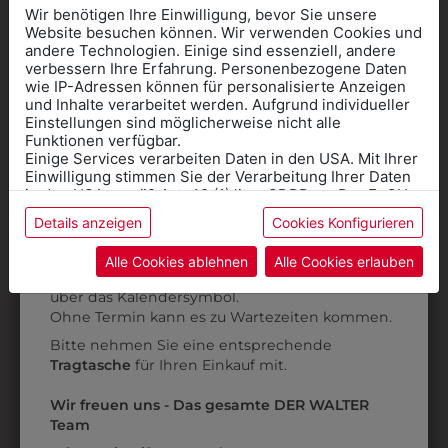
Wir benötigen Ihre Einwilligung, bevor Sie unsere
Website besuchen können. Wir verwenden Cookies und
andere Technologien. Einige sind essenziell, andere
verbessern Ihre Erfahrung. Personenbezogene Daten
wie IP-Adressen können für personalisierte Anzeigen
Informationen wenn Sie
und Inhalte verarbeitet werden. Aufgrund individueller
3113880101
6HSW45T4940
Einstellungen sind möglicherweise nicht alle
Kleidung
SCHNÜRER LARGO
SCHÜRZE 45 TC
Funktionen verfügbar.
TÜRKIS
Einige Services verarbeiten Daten in den USA. Mit Ihrer
für die SCHULE
€ 99,90
Einwilligung stimmen Sie der Verarbeitung Ihrer Daten
benötigen
€ 13,90
in den USA gemäß Art. 49 (1) lit. a GDPR zu. Der EuGH
stuft die USA als Land mit unzureichendem Datenschutz
Details anzeigen
Cookies Konfigurieren
Online Shop
: Klick auf SCHULE in der
ein, und es besteht das Risiko, dass US-Behörden
Daten ohne Klagemöglichkeit für Europäer überwachen.
Kategorie und die richtige Schule auswählen.
Alle Cookies ablehnen
Alle Cookies erlauben
Anprobe
Vorort im Geschäft:
Termin buchen
Weitere Informationen finden sie in unserer
über das Kalendersymbol.
Datenschutzerklärung
bzw. im
Impressum
Ohne Termin kann es zu Wartezeiten kommen.
Bitte nehmen Sie eine entsprechende
Tragtasche
für Ihren Einkauf mit.
Wir freuen uns - Das gesamte DER WALTER
Team
3B10440