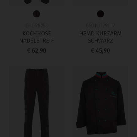
6H098253
6501OT29017
KOCHHOSE
HEMD KURZARM
NADELSTREIF
SCHWARZ
€ 62,90
€ 45,90