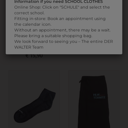
5 PANEL KAPPE
Information if you need SCHOOL CLOTHES
Online Shop: Click on "SCHULE" and select the
€ 6,90
correct school.
Fitting in-store: Book an appointment using
the calendar icon.
Without an appointment, there may be a wait.
6KHAW01T4940
Please bring a suitable shopping bag.
KOCHHAUBE TÜRKIS
We look forward to seeing you – The entire DER
KURZ
WALTER Team
€ 15,90