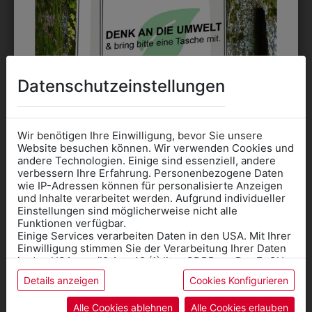
Datenschutzeinstellungen
DAS KÖNNTE IHNEN
AUCH GEFALLEN
Wir benötigen Ihre Einwilligung, bevor Sie unsere
Website besuchen können. Wir verwenden Cookies und
andere Technologien. Einige sind essenziell, andere
verbessern Ihre Erfahrung. Personenbezogene Daten
wie IP-Adressen können für personalisierte Anzeigen
Informationen wenn Sie
und Inhalte verarbeitet werden. Aufgrund individueller
Einstellungen sind möglicherweise nicht alle
Kleidung
Funktionen verfügbar.
Einige Services verarbeiten Daten in den USA. Mit Ihrer
für die SCHULE
Einwilligung stimmen Sie der Verarbeitung Ihrer Daten
benötigen
in den USA gemäß Art. 49 (1) lit. a GDPR zu. Der EuGH
stuft die USA als Land mit unzureichendem Datenschutz
Details anzeigen
Cookies Konfigurieren
Online Shop
: Klick auf SCHULE in der
ein, und es besteht das Risiko, dass US-Behörden
Daten ohne Klagemöglichkeit für Europäer überwachen.
Kategorie und die richtige Schule auswählen.
Alle Cookies ablehnen
Alle Cookies erlauben