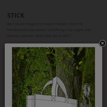
STICK
Ab 1 Stück möglich in vielen Farben. 5mm ist
Mindesthöhe bei einem Schriftzug. Für Logos und
Namen optimal. Waschbar bis zu 95°C.
EMBLEM
Kann gestickt oder bedruckt werden. Sehr vielseitig
einsetzbar und beim Sticken wieder ab 1 Stück
möglich.
DRUCK
Perfekt für große Logos und für kleine Details, jedoch
kostet jede Farbe extra und ist erst ab 12 Stück
möglich. Waschbar bis zu 60°C.