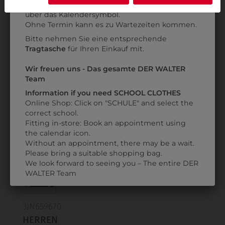
Anprobe
Vorort im Geschäft:
Termin buchen
Weitere Informationen finden sie in unserer
über das Kalendersymbol.
Datenschutzerklärung
bzw. im
Impressum
Ohne Termin kann es zu Wartezeiten kommen.
3JN658003
3JN658004
Bitte nehmen Sie eine entsprechende
DAMEN V-
DAMEN V-
Tragtasche
für Ihren Einkauf mit.
AUSSCHNITT
AUSSCHNITT
PULLOVER
PULLOVER
Wir freuen uns - Das gesamte DER WALTER
Team
€ 42,90
€ 42,90
Information if you need SCHOOL CLOTHES
Online Shop: Click on "SCHULE" and select the
correct school.
ZULETZT ANGESEHEN
Fitting in-store: Book an appointment using
the calendar icon.
Without an appointment, there may be a wait.
Please bring a suitable shopping bag.
We look forward to seeing you – The entire DER
WALTER Team
3JN659670
HERREN