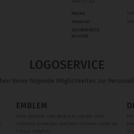
SNR: 27 dB
Marke
SA
Material
100
SICHERHEITS
---
KLASSE
LOGOSERVICE
ehen Ihnen folgende Möglichkeiten zur Personali
EMBLEM
D
Kann gestickt oder bedruckt werden. Sehr
Per
s
vielseitig einsetzbar und beim Sticken wieder ab
jed
1 Stück möglich.
Stü