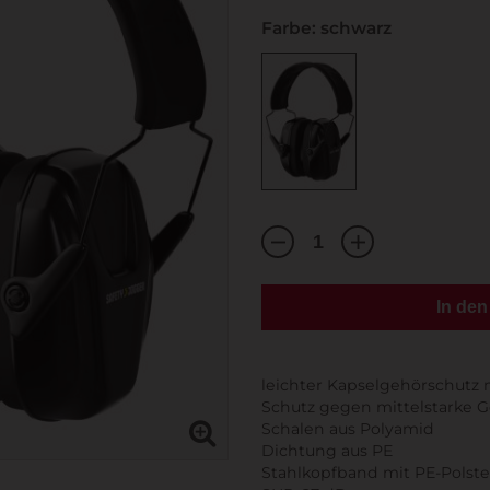
Farbe: schwarz
In de
leichter Kapselgehörschutz
Schutz gegen mittelstarke 
Schalen aus Polyamid
Dichtung aus PE
Stahlkopfband mit PE-Polst