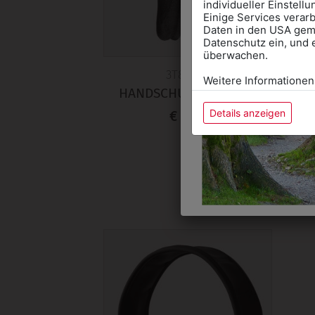
individueller Einstell
Einige Services verarb
Daten in den USA gemä
Datenschutz ein, und 
überwachen.
3T8801R
Weitere Informationen
HANDSCHUH MONTAGE
HA
Details anzeigen
€ 6,90