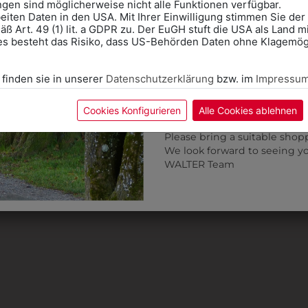
ungen sind möglicherweise nicht alle Funktionen verfügbar.
für Ihren Einkauf mit.
eiten Daten in den USA. Mit Ihrer Einwilligung stimmen Sie der
ß Art. 49 (1) lit. a GDPR zu. Der EuGH stuft die USA als Land 
Wir freuen uns - Das gesa
es besteht das Risiko, dass US-Behörden Daten ohne Klagemögl
Information if you need S
Online Shop: Click on "SCHUL
3T8805R
3T8810R
 finden sie in unserer
Datenschutzerklärung
bzw. im
Impressu
correct school.
NDSCHUH MONTAGE MIT
HANDSCHUH MONTAG
Fitting in-store: Book an ap
SCHNITTSCHUTZ
calendar icon.
Cookies Konfigurieren
Alle Cookies ablehnen
€ 10,90
Without an appointment, the
€ 12,90
Please bring a suitable shop
We look forward to seeing y
WALTER Team
ZULETZT ANGESEHEN