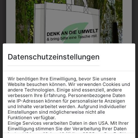
9KHW094116
9KHW09B4116
KINDERHOSE
KINDERBERMUDA
DUNKELBLAU
DUNKELBLAU
Datenschutzeinstellungen
€ 69,90
€ 67,90
Wir benötigen Ihre Einwilligung, bevor Sie unsere
Website besuchen können. Wir verwenden Cookies und
andere Technologien. Einige sind essenziell, andere
verbessern Ihre Erfahrung. Personenbezogene Daten
wie IP-Adressen können für personalisierte Anzeigen
Informationen wenn Sie
und Inhalte verarbeitet werden. Aufgrund individueller
Einstellungen sind möglicherweise nicht alle
Kleidung
Funktionen verfügbar.
Einige Services verarbeiten Daten in den USA. Mit Ihrer
für die SCHULE
Einwilligung stimmen Sie der Verarbeitung Ihrer Daten
benötigen
in den USA gemäß Art. 49 (1) lit. a GDPR zu. Der EuGH