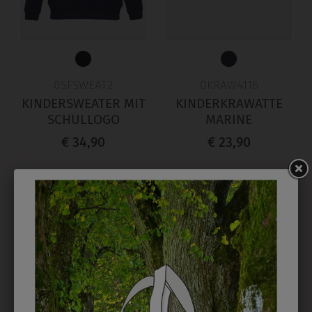
0SFSWEAT2
0KRAW4116
KINDERSWEATER MIT
KINDERKRAWATTE
SCHULLOGO
MARINE
€ 34,90
€ 23,90