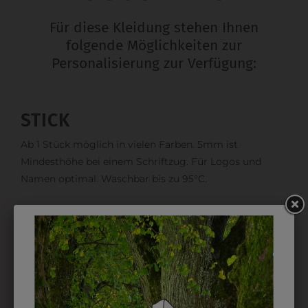
Für diese Kleidung stehen Ihnen
folgende Möglichkeiten zur
Personalisierung zur Verfügung:
STICK
Ab 1 Stück möglich in vielen Farben. 5mm ist
Mindesthöhe bei einem Schriftzug. Für Logos und
Namen optimal. Waschbar bis zu 95°C.
EMBLEM
Kann gestickt oder bedruckt werden. Sehr vielseitig
einsetzbar und beim Sticken wieder ab 1 Stück
möglich.