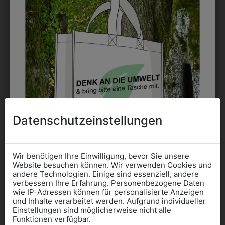
DRUCK
Perfekt für große Logos und für kleine Details, jedoch
kostet jede Farbe extra und ist erst ab 12 Stück
möglich. Waschbar bis zu 60°C.
DAS KÖNNTE IHNEN
Datenschutzeinstellungen
AUCH GEFALLEN
Wir benötigen Ihre Einwilligung, bevor Sie unsere
Website besuchen können. Wir verwenden Cookies und
andere Technologien. Einige sind essenziell, andere
verbessern Ihre Erfahrung. Personenbezogene Daten
wie IP-Adressen können für personalisierte Anzeigen
Informationen wenn Sie
und Inhalte verarbeitet werden. Aufgrund individueller
Einstellungen sind möglicherweise nicht alle
Kleidung
Funktionen verfügbar.