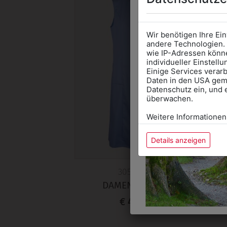
Wir benötigen Ihre Ei
andere Technologien. 
wie IP-Adressen könne
individueller Einstell
Einige Services verarb
Daten in den USA gemä
Datenschutz ein, und 
überwachen.
Weitere Informationen
Details anzeigen
30539105
DAMENMANTEL
€ 45,90