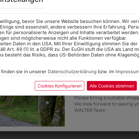
Kategorie und die richtige 
Anprobe
Vorort im Geschäft
das Kalendersymbol.
nwilligung, bevor Sie unsere Website besuchen können. Wir v
Ohne Termin kann es zu Wa
Einige sind essenziell, andere verbessern Ihre Erfahrung. P
n für personalisierte Anzeigen und Inhalte verarbeitet werden
Bitte nehmen Sie eine ent
ungen sind möglicherweise nicht alle Funktionen verfügbar.
für Ihren Einkauf mit.
eiten Daten in den USA. Mit Ihrer Einwilligung stimmen Sie der
ß Art. 49 (1) lit. a GDPR zu. Der EuGH stuft die USA als Land 
Wir freuen uns - Das gesa
es besteht das Risiko, dass US-Behörden Daten ohne Klagemögl
Information if you need S
Online Shop: Click on "SCHUL
 finden sie in unserer
Datenschutzerklärung
bzw. im
Impressu
correct school.
Fitting in-store: Book an ap
calendar icon.
Cookies Konfigurieren
Alle Cookies ablehnen
Without an appointment, the
Please bring a suitable shop
We look forward to seeing y
30539107
30539121
WALTER Team
DAMENMANTEL
DAMENMANTEL
€ 45,90
€ 45,90