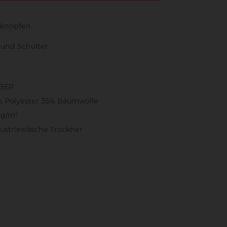
kknöpfen
 und Schulter
IBER
% Polyester 35% Baumwolle
 g/m²
ustriewäsche Trockner