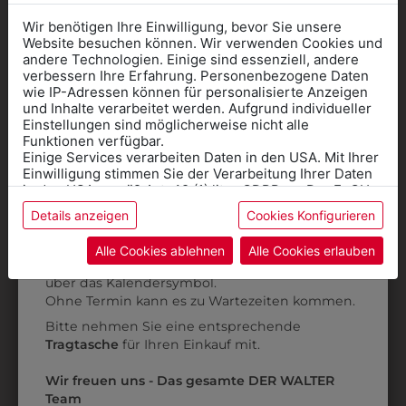
Wir benötigen Ihre Einwilligung, bevor Sie unsere
Website besuchen können. Wir verwenden Cookies und
andere Technologien. Einige sind essenziell, andere
verbessern Ihre Erfahrung. Personenbezogene Daten
wie IP-Adressen können für personalisierte Anzeigen
Informationen wenn Sie
und Inhalte verarbeitet werden. Aufgrund individueller
Einstellungen sind möglicherweise nicht alle
Kleidung
Funktionen verfügbar.
Einige Services verarbeiten Daten in den USA. Mit Ihrer
für die SCHULE
Einwilligung stimmen Sie der Verarbeitung Ihrer Daten
benötigen
in den USA gemäß Art. 49 (1) lit. a GDPR zu. Der EuGH
6DKJW250455
31002137A
stuft die USA als Land mit unzureichendem Datenschutz
Details anzeigen
Cookies Konfigurieren
Online Shop
: Klick auf SCHULE in der
ein, und es besteht das Risiko, dass US-Behörden
DAMEN KOCHJACKE
DAMENKOCHJACKE
D
Daten ohne Klagemöglichkeit für Europäer überwachen.
Kategorie und die richtige Schule auswählen.
CLASSIC
LANGARM
Alle Cookies ablehnen
Alle Cookies erlauben
Anprobe
Vorort im Geschäft:
Termin buchen
Weitere Informationen finden sie in unserer
€ 54,90
€ 54,90
über das Kalendersymbol.
Datenschutzerklärung
bzw. im
Impressum
Ohne Termin kann es zu Wartezeiten kommen.
Bitte nehmen Sie eine entsprechende
ZULETZT ANGESEHEN
Tragtasche
für Ihren Einkauf mit.
Wir freuen uns - Das gesamte DER WALTER
Team