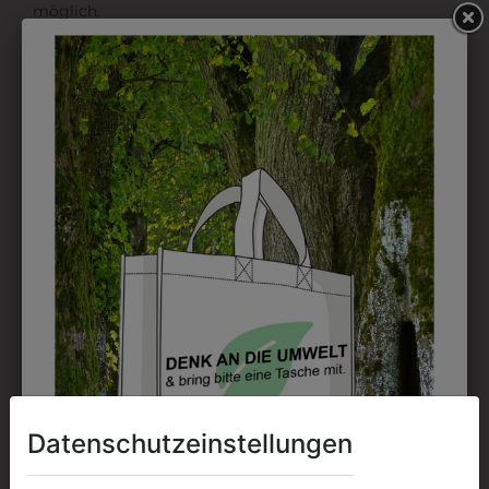
möglich.
DRUCK
Perfekt für große Logos und für kleine Details, jedoch
kostet jede Farbe extra und ist erst ab 12 Stück
möglich. Waschbar bis zu 60°C.
DAS KÖNNTE IHNEN
AUCH GEFALLEN
Datenschutzeinstellungen