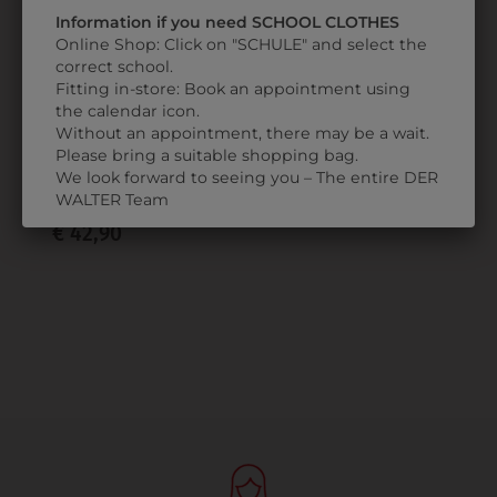
Information if you need SCHOOL CLOTHES
Online Shop: Click on "SCHULE" and select the
correct school.
Fitting in-store: Book an appointment using
the calendar icon.
354058000010
Without an appointment, there may be a wait.
DAMENKOCHJACKE
Please bring a suitable shopping bag.
REGULAR
We look forward to seeing you – The entire DER
FIT
WALTER Team
€ 42,90