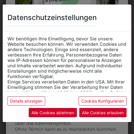
DAS KÖNNTE IHNEN
Datenschutzeinstellungen
AUCH GEFALLEN
Wir benötigen Ihre Einwilligung, bevor Sie unsere
Website besuchen können. Wir verwenden Cookies und
andere Technologien. Einige sind essenziell, andere
verbessern Ihre Erfahrung. Personenbezogene Daten
wie IP-Adressen können für personalisierte Anzeigen
Informationen wenn Sie
und Inhalte verarbeitet werden. Aufgrund individueller
Einstellungen sind möglicherweise nicht alle
Kleidung
Funktionen verfügbar.
Einige Services verarbeiten Daten in den USA. Mit Ihrer
für die SCHULE
Einwilligung stimmen Sie der Verarbeitung Ihrer Daten
benötigen
in den USA gemäß Art. 49 (1) lit. a GDPR zu. Der EuGH
stuft die USA als Land mit unzureichendem Datenschutz
Details anzeigen
Cookies Konfigurieren
Online Shop
: Klick auf SCHULE in der
ein, und es besteht das Risiko, dass US-Behörden
Daten ohne Klagemöglichkeit für Europäer überwachen.
Kategorie und die richtige Schule auswählen.
Alle Cookies ablehnen
Alle Cookies erlauben
Anprobe
Vorort im Geschäft:
Termin buchen
Weitere Informationen finden sie in unserer
6206OT29017
9DHW03SW01
über das Kalendersymbol.
Datenschutzerklärung
bzw. im
Impressum
DAMENBLUSE
DAMENHOSE
Ohne Termin kann es zu Wartezeiten kommen.