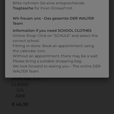
CLASSIC 3/4 ARM
SCHMALER BUND
Bitte nehmen Sie eine entsprechende
Tragtasche
für Ihren Einkauf mit.
€ 46,90
€ 93,90
Wir freuen uns - Das gesamte DER WALTER
Team
ZULETZT ANGESEHEN
Information if you need SCHOOL CLOTHES
Online Shop: Click on "SCHULE" and select the
correct school.
Fitting in-store: Book an appointment using
the calendar icon.
Without an appointment, there may be a wait.
Please bring a suitable shopping bag.
We look forward to seeing you – The entire DER
WALTER Team
6206OT29017
DAMENBLUSE
CLASSIC
3/4
ARM
€ 46,90