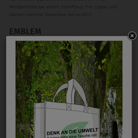
Mindesthöhe bei einem Schriftzug. Für Logos und
Namen optimal. Waschbar bis zu 95°C.
EMBLEM
Kann gestickt oder bedruckt werden. Sehr vielseitig
einsetzbar und beim Sticken wieder ab 1 Stück
möglich.
DRUCK
Perfekt für große Logos und für kleine Details, jedoch
kostet jede Farbe extra und ist erst ab 12 Stück
möglich. Waschbar bis zu 60°C.