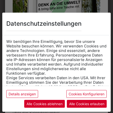
Datenschutzeinstellungen
6KHAUBE3520
696045101
KOCHHAUBE SWISS
SCHÜRZE 45
RED
Wir benötigen Ihre Einwilligung, bevor Sie unsere
€ 10,90
Website besuchen können. Wir verwenden Cookies und
€ 15,90
andere Technologien. Einige sind essenziell, andere
verbessern Ihre Erfahrung. Personenbezogene Daten
wie IP-Adressen können für personalisierte Anzeigen
Informationen wenn Sie
und Inhalte verarbeitet werden. Aufgrund individueller
Einstellungen sind möglicherweise nicht alle
Kleidung
Funktionen verfügbar.
Einige Services verarbeiten Daten in den USA. Mit Ihrer
für die SCHULE
Einwilligung stimmen Sie der Verarbeitung Ihrer Daten
benötigen
in den USA gemäß Art. 49 (1) lit. a GDPR zu. Der EuGH
stuft die USA als Land mit unzureichendem Datenschutz
Details anzeigen
Cookies Konfigurieren
Online Shop
: Klick auf SCHULE in der
ein, und es besteht das Risiko, dass US-Behörden
Daten ohne Klagemöglichkeit für Europäer überwachen.
Kategorie und die richtige Schule auswählen.
Alle Cookies ablehnen
Alle Cookies erlauben
Anprobe
Vorort im Geschäft:
Termin buchen
Weitere Informationen finden sie in unserer
über das Kalendersymbol.