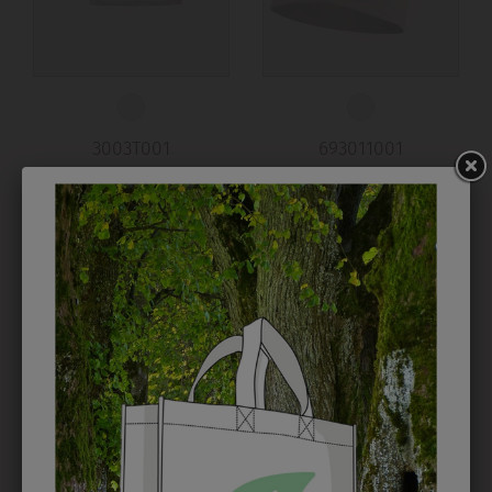
3003T001
693011001
T-SHIRT
KOCHHAUBE WEISS
€ 6,90
€ 15,90