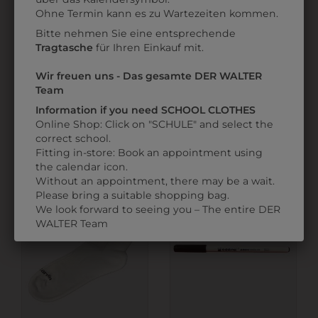
Datenschutzerklärung
bzw. im
Impressum
Ohne Termin kann es zu Wartezeiten kommen.
Bitte nehmen Sie eine entsprechende
Tragtasche
für Ihren Einkauf mit.
Wir freuen uns - Das gesamte DER WALTER
696060101
31805PIELA001
Team
SCHÜRZE 60
PANTOFFEL PIEL-A
Information if you need SCHOOL CLOTHES
Online Shop: Click on "SCHULE" and select the
€ 10,90
€ 40,90
correct school.
Fitting in-store: Book an appointment using
the calendar icon.
Without an appointment, there may be a wait.
Please bring a suitable shopping bag.
We look forward to seeing you – The entire DER
WALTER Team