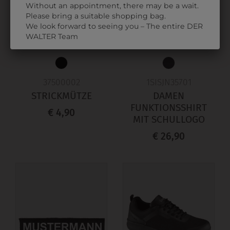
Without an appointment, there may be a wait.
Please bring a suitable shopping bag.
We look forward to seeing you – The entire DER
WALTER Team
37500002
1SISJN35701
STRICKMÜTZE
DAMEN
FUNKTIONSSHIRT
€ 4,90
MIT SCHULLOGO
€ 26,90