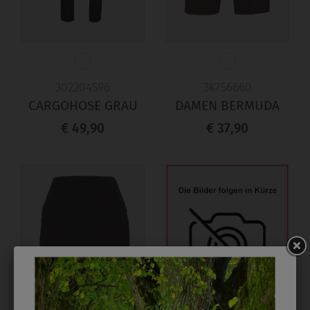
302204596
3K756660
CARGOHOSE GRAU
DAMEN BERMUDA
€ 49,90
€ 37,90