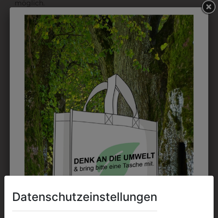
möglich.
DRUCK
Perfekt für große Logos und für kleine Details, jedoch
kostet jede Farbe extra und ist erst ab 12 Stück
möglich. Waschbar bis zu 60°C.
DAS KÖNNTE IHNEN
AUCH GEFALLEN
Datenschutzeinstellungen