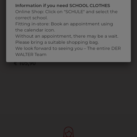
Information if you need SCHOOL CLOTHES
Online Shop: Click on "SCHULE" and select the
correct school.
Fitting in-store: Book an appointment using
the calendar icon.
329167
Without an appointment, there may be a wait.
DAMEN
Please bring a suitable shopping bag.
SNEAKER
We look forward to seeing you – The entire DER
REVOLUTION
WALTER Team
€ 105,90