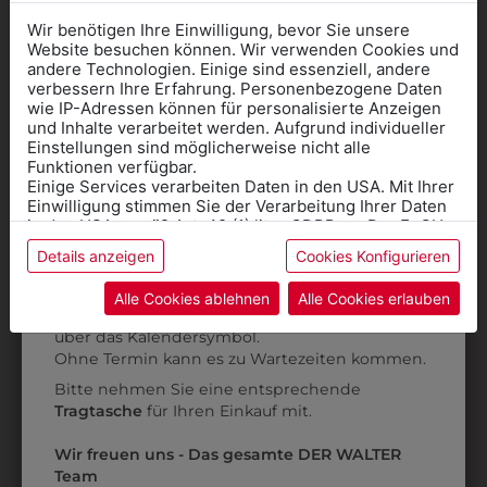
Wir benötigen Ihre Einwilligung, bevor Sie unsere
Website besuchen können. Wir verwenden Cookies und
andere Technologien. Einige sind essenziell, andere
verbessern Ihre Erfahrung. Personenbezogene Daten
wie IP-Adressen können für personalisierte Anzeigen
Informationen wenn Sie
und Inhalte verarbeitet werden. Aufgrund individueller
Einstellungen sind möglicherweise nicht alle
Kleidung
Funktionen verfügbar.
Einige Services verarbeiten Daten in den USA. Mit Ihrer
für die SCHULE
Einwilligung stimmen Sie der Verarbeitung Ihrer Daten
benötigen
in den USA gemäß Art. 49 (1) lit. a GDPR zu. Der EuGH
315010111
315010112
stuft die USA als Land mit unzureichendem Datenschutz
Details anzeigen
Cookies Konfigurieren
Online Shop
: Klick auf SCHULE in der
ein, und es besteht das Risiko, dass US-Behörden
PANTOFFEL SAN
PANTOFFEL SAN
Daten ohne Klagemöglichkeit für Europäer überwachen.
Kategorie und die richtige Schule auswählen.
DUTY
DUTY
Alle Cookies ablehnen
Alle Cookies erlauben
Anprobe
Vorort im Geschäft:
Termin buchen
Weitere Informationen finden sie in unserer
€ 105,90
€ 105,90
über das Kalendersymbol.
Datenschutzerklärung
bzw. im
Impressum
Ohne Termin kann es zu Wartezeiten kommen.
Bitte nehmen Sie eine entsprechende
ZULETZT ANGESEHEN
Tragtasche
für Ihren Einkauf mit.
Wir freuen uns - Das gesamte DER WALTER
Team