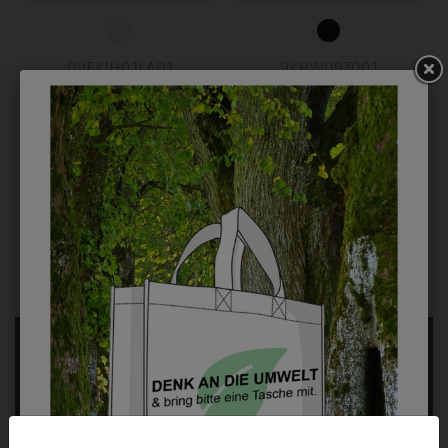
0VEKIH01LA01
9KHW097001
KNABENHEMD MIT
KINDERHOSE
SCHULLOGO
SCHWARZ
€ 51,90
€ 69,90
INFORMATIONSFOLDER
FÜR JUNIOR HIGH