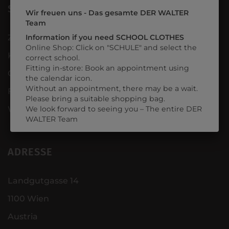
SERVICE
Wir freuen uns - Das gesamte DER WALTER
Team
Zahlung & Versand
Information if you need SCHOOL CLOTHES
Online Shop: Click on "SCHULE" and select the
Kontakt
correct school.
Fitting in-store: Book an appointment using
Gutscheine
the calendar icon.
Without an appointment, there may be a wait.
FAQ - Fragen & Antworten
Please bring a suitable shopping bag.
Widerrufsrecht
We look forward to seeing you – The entire DER
WALTER Team
ADRESSE
Landgutgasse 14
1100 Wien
Austria