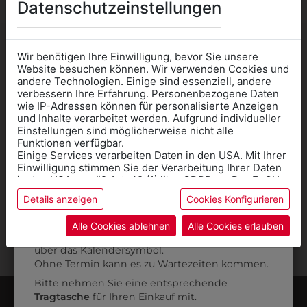
Datenschutzeinstellungen
Wir benötigen Ihre Einwilligung, bevor Sie unsere
Website besuchen können. Wir verwenden Cookies und
andere Technologien. Einige sind essenziell, andere
verbessern Ihre Erfahrung. Personenbezogene Daten
PERSÖNLICHER SERVICE
wie IP-Adressen können für personalisierte Anzeigen
Informationen wenn Sie
und Inhalte verarbeitet werden. Aufgrund individueller
Einstellungen sind möglicherweise nicht alle
Kleidung
Funktionen verfügbar.
Einige Services verarbeiten Daten in den USA. Mit Ihrer
für die SCHULE
ONLINE KAUFEN & SELBST ABHOLEN
Einwilligung stimmen Sie der Verarbeitung Ihrer Daten
benötigen
in den USA gemäß Art. 49 (1) lit. a GDPR zu. Der EuGH
stuft die USA als Land mit unzureichendem Datenschutz
Details anzeigen
Cookies Konfigurieren
Online Shop
: Klick auf SCHULE in der
ein, und es besteht das Risiko, dass US-Behörden
Daten ohne Klagemöglichkeit für Europäer überwachen.
Kategorie und die richtige Schule auswählen.
Alle Cookies ablehnen
Alle Cookies erlauben
Anprobe
Vorort im Geschäft:
Termin buchen
SICHER BEZAHLEN
Weitere Informationen finden sie in unserer
über das Kalendersymbol.
Datenschutzerklärung
bzw. im
Impressum
Ohne Termin kann es zu Wartezeiten kommen.
Bitte nehmen Sie eine entsprechende
Tragtasche
für Ihren Einkauf mit.