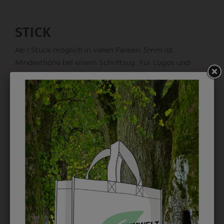
STICK
Ab 1 Stück möglich in vielen Farben. 5mm ist
Mindesthöhe bei einem Schriftzug. Für Logos und
Namen optimal. Waschbar bis zu 95°C.
EMBLEM
Kann gestickt oder bedruckt werden. Sehr vielseitig
einsetzbar und beim Sticken wieder ab 1 Stück
möglich.
DRUCK
Perfekt für große Logos und für kleine Details, jedoch
kostet jede Farbe extra und ist erst ab 12 Stück
möglich. Waschbar bis zu 60°C.