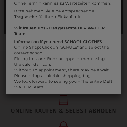
INFORMATIONSFOLDER
Ohne Termin kann es zu Wartezeiten kommen.
Bitte nehmen Sie eine entsprechende
FÜR ALLE ZWEIGE
Tragtasche
für Ihren Einkauf mit.
EINKAUFEN IN DER SCHULE AM
28.06. - 27.06.2023
Wir freuen uns - Das gesamte DER WALTER
Team
Information if you need SCHOOL CLOTHES
Online Shop: Click on "SCHULE" and select the
correct school.
Fitting in-store: Book an appointment using
the calendar icon.
Without an appointment, there may be a wait.
Please bring a suitable shopping bag.
We look forward to seeing you – The entire DER
PERSÖNLICHER SERVICE
WALTER Team
ONLINE KAUFEN & SELBST ABHOLEN