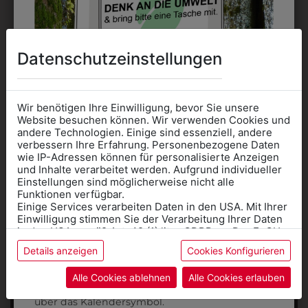
Datenschutzeinstellungen
DAS KÖNNTE IHNEN
Wir benötigen Ihre Einwilligung, bevor Sie unsere
AUCH GEFALLEN
Website besuchen können. Wir verwenden Cookies und
andere Technologien. Einige sind essenziell, andere
verbessern Ihre Erfahrung. Personenbezogene Daten
wie IP-Adressen können für personalisierte Anzeigen
Informationen wenn Sie
ZULETZT ANGESEHEN
und Inhalte verarbeitet werden. Aufgrund individueller
Einstellungen sind möglicherweise nicht alle
Kleidung
Funktionen verfügbar.
Einige Services verarbeiten Daten in den USA. Mit Ihrer
für die SCHULE
Einwilligung stimmen Sie der Verarbeitung Ihrer Daten
benötigen
in den USA gemäß Art. 49 (1) lit. a GDPR zu. Der EuGH
stuft die USA als Land mit unzureichendem Datenschutz
Details anzeigen
Cookies Konfigurieren
Online Shop
: Klick auf SCHULE in der
ein, und es besteht das Risiko, dass US-Behörden
Daten ohne Klagemöglichkeit für Europäer überwachen.
Kategorie und die richtige Schule auswählen.
Alle Cookies ablehnen
Alle Cookies erlauben
Anprobe
Vorort im Geschäft:
Termin buchen
Weitere Informationen finden sie in unserer
über das Kalendersymbol.
Datenschutzerklärung
bzw. im
Impressum