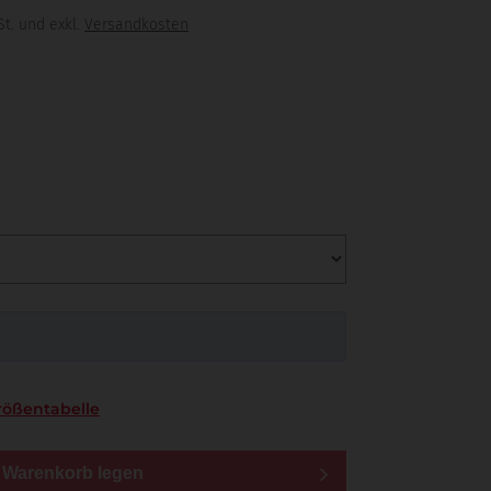
t. und exkl.
Versandkosten
rößentabelle
n Warenkorb legen