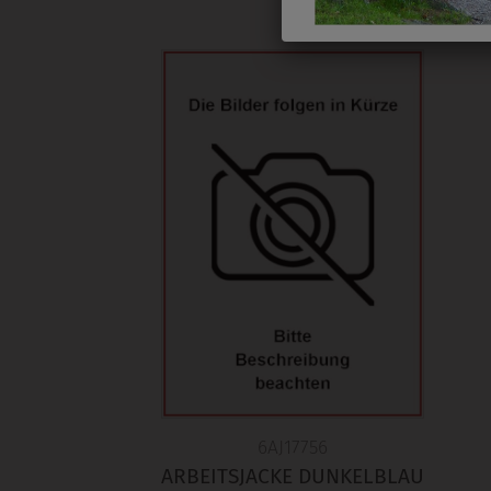
6AJ17756
ARBEITSJACKE DUNKELBLAU