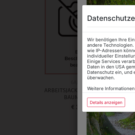
Datenschutze
Wir benötigen Ihre Ei
andere Technologien. 
wie IP-Adressen könne
individueller Einstell
Einige Services verarb
Daten in den USA gemä
Datenschutz ein, und 
überwachen.
6AJ17756
Weitere Informationen
ARBEITSJACKE DUNKELBLAU
L
BAUMWOLLE
Details anzeigen
€ 39,90