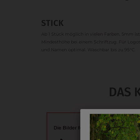
STICK
Ab 1 Stück möglich in vielen Farben. 5mm ist
Mindesthöhe bei einem Schriftzug. Für Logo
und Namen optimal. Waschbar bis zu 95°C.
DAS 