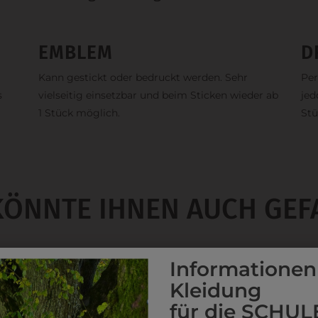
EMBLEM
D
Kann gestickt oder bedruckt werden. Sehr
Per
s
vielseitig einsetzbar und beim Sticken wieder ab
jed
1 Stück möglich.
Stü
KÖNNTE IHNEN AUCH GEF
Informationen
Kleidung
für die SCHUL