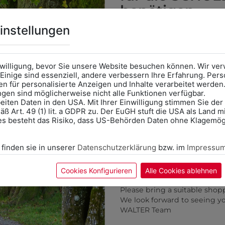
benötigen
Online Shop
: Klick auf SCHU
instellungen
Kategorie und die richtige 
Anprobe
Vorort im Geschäft
das Kalendersymbol.
nwilligung, bevor Sie unsere Website besuchen können. Wir v
Ohne Termin kann es zu Wa
Einige sind essenziell, andere verbessern Ihre Erfahrung. P
n für personalisierte Anzeigen und Inhalte verarbeitet werden
Bitte nehmen Sie eine ent
ungen sind möglicherweise nicht alle Funktionen verfügbar.
für Ihren Einkauf mit.
eiten Daten in den USA. Mit Ihrer Einwilligung stimmen Sie der
ß Art. 49 (1) lit. a GDPR zu. Der EuGH stuft die USA als Land 
Wir freuen uns - Das gesa
es besteht das Risiko, dass US-Behörden Daten ohne Klagemögl
Information if you need S
6LH16756
Online Shop: Click on "SCHUL
 finden sie in unserer
Datenschutzerklärung
bzw. im
Impressu
ATZHOSE BAUMWOLLE
correct school.
Fitting in-store: Book an ap
€ 39,90
calendar icon.
Cookies Konfigurieren
Alle Cookies ablehnen
Without an appointment, the
Please bring a suitable shop
We look forward to seeing y
ZULETZT ANGESEHEN
WALTER Team