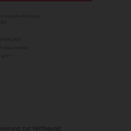
nd Knopfverschluss
hutz
R WALTER
0% Baumwolle
 g/m²
sierung zur Verfügung: