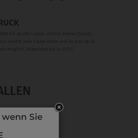
RUCK
fekt für große Logos und für kleine Details,
och kostet jede Farbe extra und ist erst ab 12
ck möglich. Waschbar bis zu 60°C.
ALLEN
 wenn Sie
E