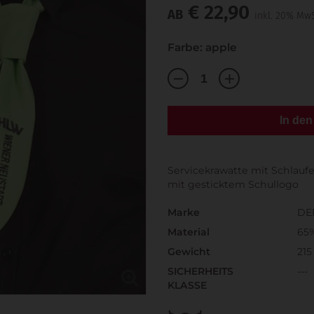
€ 22,90
AB
inkl. 20% MwS
Farbe: apple
In de
Servicekrawatte mit Schlauf
mit gesticktem Schullogo
Marke
DE
Material
65
Gewicht
215
SICHERHEITS
---
KLASSE