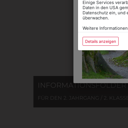
DAS 
Einige Services verarb
Daten in den USA gemä
Datenschutz ein, und 
überwachen.
Weitere Informationen
Details anzeigen
INFORMATIONSFOLDER
FÜR DEN 2. JAHRGANG / 2. KLASS