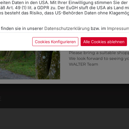
KÖNNTE IHNEN AUCH GEF
eiten Daten in den USA. Mit Ihrer Einwilligung stimmen Sie der
ß Art. 49 (1) lit. a GDPR zu. Der EuGH stuft die USA als Land 
Wir freuen uns - Das gesa
es besteht das Risiko, dass US-Behörden Daten ohne Klagemögl
Information if you need S
ZULETZT ANGESEHEN
Online Shop: Click on "SCHUL
 finden sie in unserer
Datenschutzerklärung
bzw. im
Impressu
correct school.
Fitting in-store: Book an ap
calendar icon.
Cookies Konfigurieren
Alle Cookies ablehnen
Without an appointment, the
Please bring a suitable shop
We look forward to seeing y
WALTER Team
E